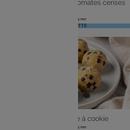
Cheese naan burrata, tomates cerises
rôties
: 4 pers
: 35 mn
Nombre
Temps
VOIR LA RECETTE
de
de
personnes
préparation
DESSERT
Bouchées de pâte à cookie
: 4 pers
: 25 mn
Nombre
Temps