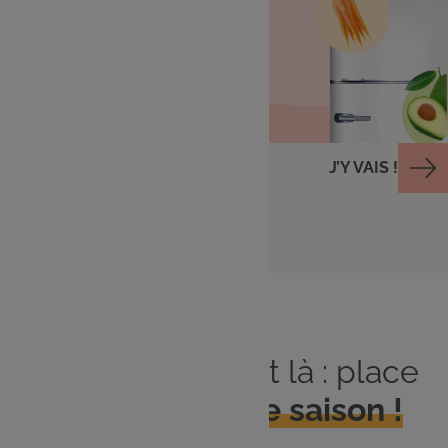
Cuisiner avec ce qu'il
me reste
J’Y VAIS !
Le printemps est là : place
aux
produits de saison !