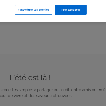
Paramétrer les cookies
Tout accepter
L'été est là !
es recettes simples à partager au soleil, entre amis ou en 
eur de vivre et des saveurs retrouvées !