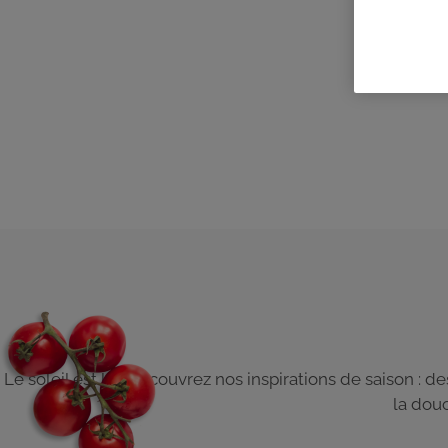
Le soleil est là ! Découvrez nos inspirations de saison : d
la douc