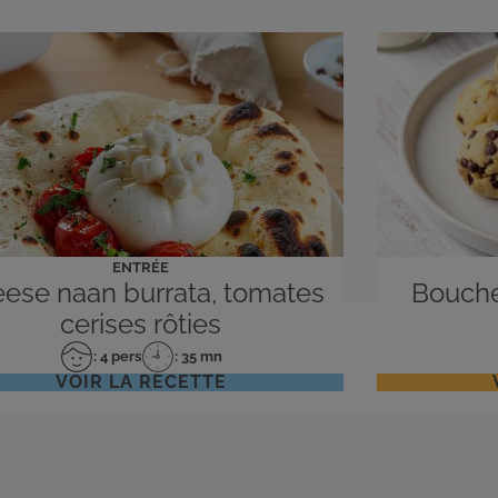
ENTRÉE
ese naan burrata, tomates
Bouché
cerises rôties
: 4 pers
: 35 mn
Nombre
Temps
VOIR LA RECETTE
de
de
personnes
préparation