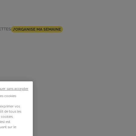
ETTES
J’ORGANISE MA SEMAINE
nuer sans accepter
des cookies
 exprimer vos
ôt de tous les
s cookies
es) est
uant sur le