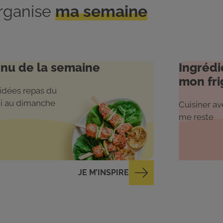
organise
ma semaine
nu de la semaine
Ingrédi
mon fri
idées repas du
i au dimanche
Cuisiner ave
me reste
JE M’INSPIRE