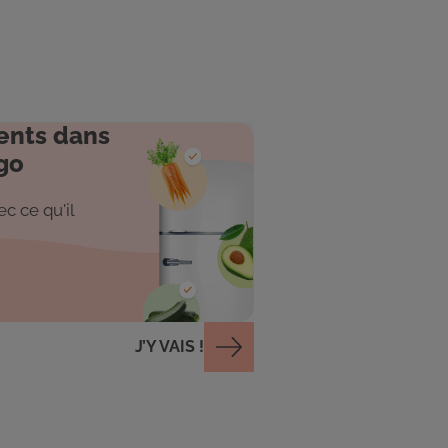
ents dans
go
c ce qu'il
J’Y VAIS !