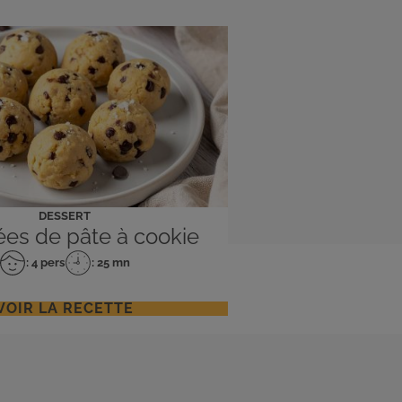
DESSERT
es de pâte à cookie
: 4 pers
: 25 mn
Nombre
Temps
de
de
personnes
préparation
VOIR LA RECETTE