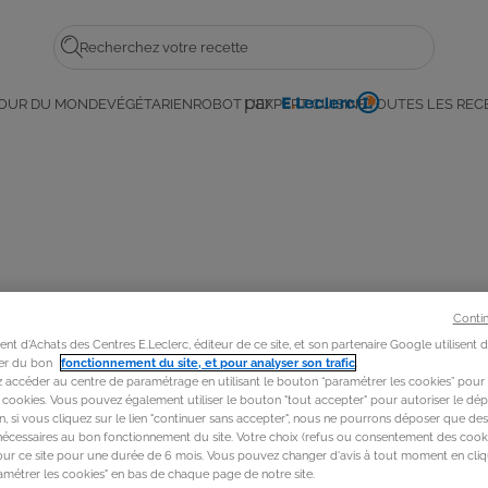
Rechercher
par
OUR DU MONDE
VÉGÉTARIEN
ROBOT L'EXPERT CUISINE
TOUTES LES REC
E.
Leclerc
Conti
t d'Achats des Centres E.Leclerc, éditeur de ce site, et son partenaire Google utilisent 
rer du bon
fonctionnement du site, et pour analyser son trafic
.
accéder au centre de paramétrage en utilisant le bouton “paramétrer les cookies” pour
s cookies. Vous pouvez également utiliser le bouton "tout accepter" pour autoriser le dép
in, si vous cliquez sur le lien "continuer sans accepter", nous ne pourrons déposer que de
nécessaires au bon fonctionnement du site. Votre choix (refus ou consentement des cooki
our ce site pour une durée de 6 mois. Vous pouvez changer d'avis à tout moment en cliq
métrer les cookies" en bas de chaque page de notre site.