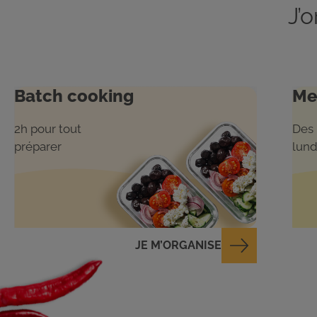
J’
Batch cooking
Me
2h pour tout
Des 
préparer
lund
JE M’ORGANISE