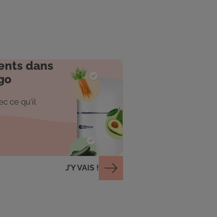
ents dans
go
c ce qu'il
J’Y VAIS !