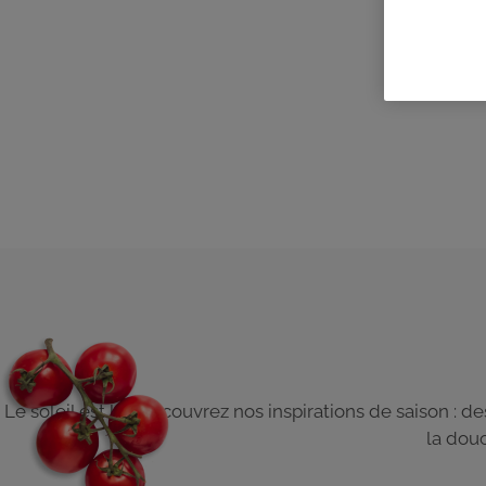
Le soleil est là ! Découvrez nos inspirations de saison : d
la douc