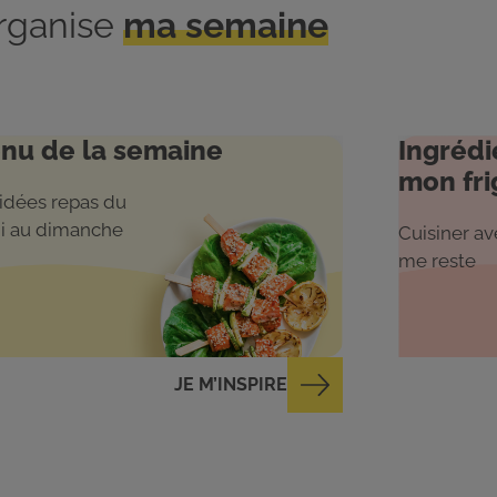
organise
ma semaine
nu de la semaine
Ingrédi
mon fri
idées repas du
i au dimanche
Cuisiner ave
me reste
JE M’INSPIRE