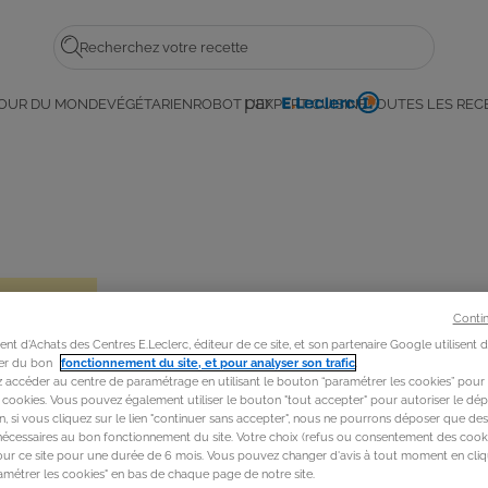
Rechercher
par
OUR DU MONDE
VÉGÉTARIEN
ROBOT L'EXPERT CUISINE
TOUTES LES REC
E.
Leclerc
Conti
t d'Achats des Centres E.Leclerc, éditeur de ce site, et son partenaire Google utilisent 
rer du bon
fonctionnement du site, et pour analyser son trafic
.
accéder au centre de paramétrage en utilisant le bouton “paramétrer les cookies” pour
s cookies. Vous pouvez également utiliser le bouton "tout accepter" pour autoriser le dép
in, si vous cliquez sur le lien "continuer sans accepter", nous ne pourrons déposer que de
nécessaires au bon fonctionnement du site. Votre choix (refus ou consentement des cooki
our ce site pour une durée de 6 mois. Vous pouvez changer d'avis à tout moment en cliq
métrer les cookies" en bas de chaque page de notre site.