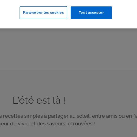
Paramétrer les cookies
Tout accepter
L'été est là !
es recettes simples à partager au soleil, entre amis ou en 
eur de vivre et des saveurs retrouvées !