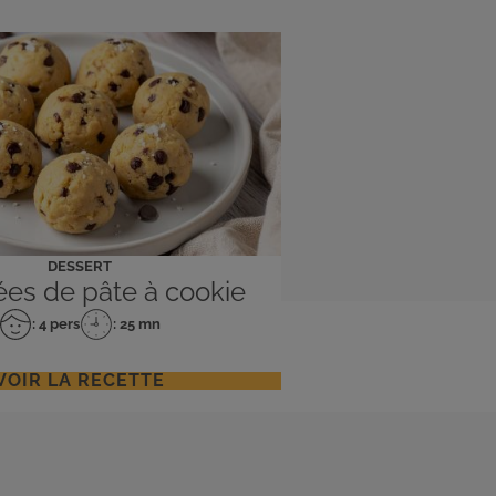
DESSERT
es de pâte à cookie
: 4 pers
: 25 mn
Nombre
Temps
de
de
personnes
préparation
VOIR LA RECETTE