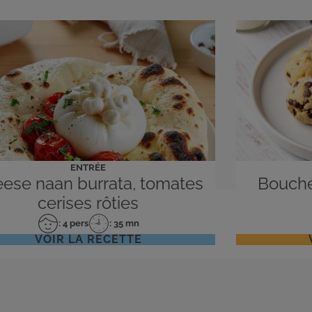
ENTRÉE
ese naan burrata, tomates
Bouché
cerises rôties
: 4 pers
: 35 mn
Nombre
Temps
VOIR LA RECETTE
de
de
personnes
préparation