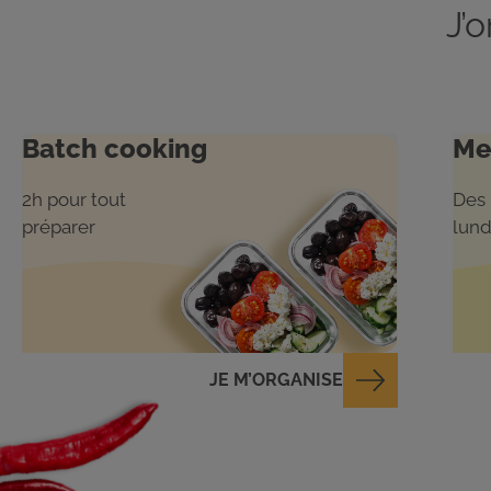
J’
Batch cooking
Me
2h pour tout
Des 
préparer
lund
JE M’ORGANISE