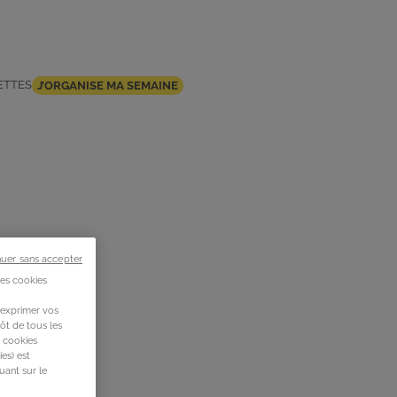
ETTES
J’ORGANISE MA SEMAINE
nuer sans accepter
des cookies
 exprimer vos
ôt de tous les
s cookies
es) est
uant sur le