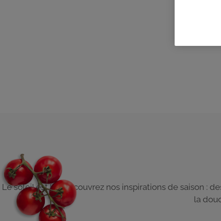
Le soleil est là ! Découvrez nos inspirations de saison : d
la douc