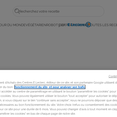
Rechercher
par
OUR DU MONDE
VÉGÉTARIEN
ROBOT L'EXPERT CUISINE
TOUTES LES REC
E.
Leclerc
Conti
t d'Achats des Centres E.Leclerc, éditeur de ce site, et son partenaire Google utilisent 
rer du bon
fonctionnement du site, et pour analyser son trafic
.
accéder au centre de paramétrage en utilisant le bouton “paramétrer les cookies” pour
s cookies. Vous pouvez également utiliser le bouton "tout accepter" pour autoriser le dép
in, si vous cliquez sur le lien "continuer sans accepter", nous ne pourrons déposer que de
nécessaires au bon fonctionnement du site. Votre choix (refus ou consentement des cooki
our ce site pour une durée de 6 mois. Vous pouvez changer d'avis à tout moment en cliq
métrer les cookies" en bas de chaque page de notre site.