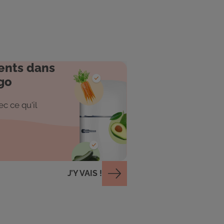
ents dans
go
c ce qu'il
J’Y VAIS !