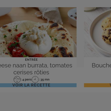
ENTRÉE
ese naan burrata, tomates
Bouché
cerises rôties
: 4 pers
: 35 mn
Nombre
Temps
VOIR LA RECETTE
de
de
personnes
préparation