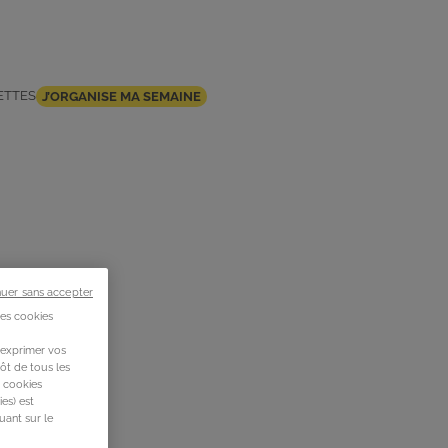
ETTES
J’ORGANISE MA SEMAINE
nuer sans accepter
des cookies
 exprimer vos
ôt de tous les
s cookies
es) est
uant sur le