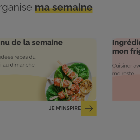
organise
ma semaine
nu de la semaine
Ingrédi
mon fri
idées repas du
i au dimanche
Cuisiner ave
me reste
JE M’INSPIRE