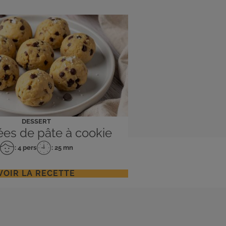
DESSERT
es de pâte à cookie
: 4 pers
: 25 mn
Nombre
Temps
de
de
personnes
préparation
VOIR LA RECETTE