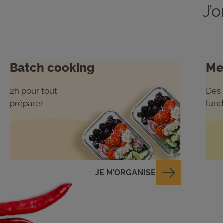
J’
Batch cooking
Me
2h pour tout
Des 
préparer
lund
JE M’ORGANISE