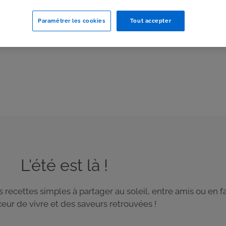
Paramétrer les cookies
Tout accepter
L'été est là !
es recettes simples à partager au soleil, entre amis ou en 
eur de vivre et des saveurs retrouvées !