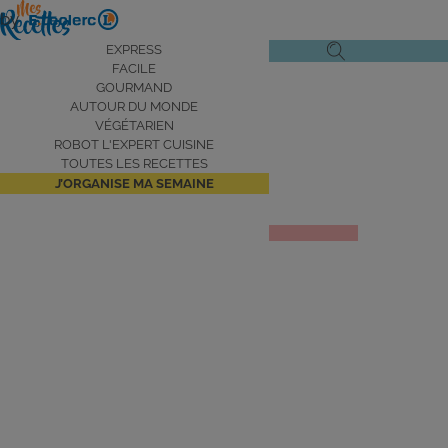
Aller
by
au
Navigation
EXPRESS
Ouvrir
Ouvrir
contenu
FACILE
principale
le
la
principal
GOURMAND
AUTOUR DU MONDE
menu
recherche
VÉGÉTARIEN
de
ROBOT L'EXPERT CUISINE
navigation
TOUTES LES RECETTES
J’ORGANISE MA SEMAINE
Salade niçoise
JE DÉCOUVRE