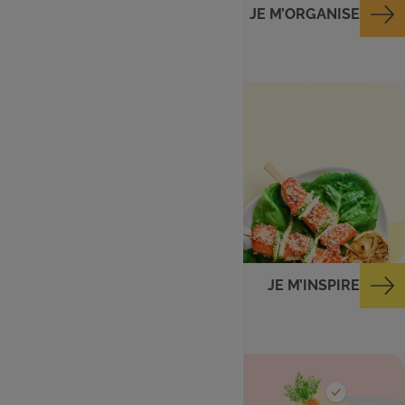
JE M’ORGANISE
Menu de la semaine
Des idées repas du
lundi au dimanche
JE M’INSPIRE
Ingrédients dans
mon frigo