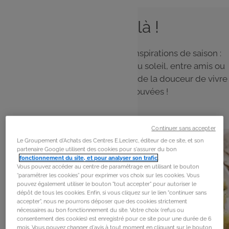
L'été est là !
Le soleil est là ! Découvrez nos inspirations de saison :
des recettes simples à partager au soleil, entre amis ou
en famille, et profitez pleinement de la douceur de vivre
et des saveurs retrouvées !
Continuer sans accepter
Le Groupement d'Achats des Centres E.Leclerc, éditeur de ce site, et son
partenaire Google utilisent des cookies pour s'assurer du bon
fonctionnement du site, et pour analyser son trafic
.
Vous pouvez accéder au centre de paramétrage en utilisant le bouton
“paramétrer les cookies” pour exprimer vos choix sur les cookies. Vous
pouvez également utiliser le bouton "tout accepter" pour autoriser le
dépôt de tous les cookies. Enfin, si vous cliquez sur le lien "continuer sans
accepter", nous ne pourrons déposer que des cookies strictement
nécessaires au bon fonctionnement du site. Votre choix (refus ou
consentement des cookies) est enregistré pour ce site pour une durée de 6
mois. Vous pouvez changer d'avis à tout moment en cliquant sur le bouton