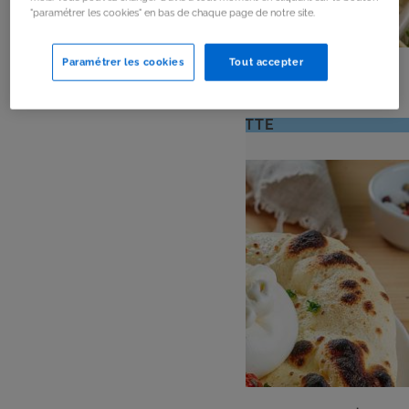
"paramétrer les cookies" en bas de chaque page de notre site.
PLAT
Paramétrer les cookies
Tout accepter
Brochettes de légumes au barbecue
: 4 pers
: 20 mn
Nombre
Temps
VOIR LA RECETTE
de
de
personnes
préparation
ENTRÉE