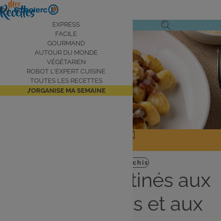
Aller
by
au
Navigation
EXPRESS
Ouvrir
Ouvrir
contenu
FACILE
principale
le
la
principal
GOURMAND
AUTOUR DU MONDE
menu
recherche
VÉGÉTARIEN
de
ROBOT L'EXPERT CUISINE
navigation
TOUTES LES RECETTES
J’ORGANISE MA SEMAINE
JE PARTAGE
J'IMPRIME
Plat
Facile
gnocchis
Gnocchis gratinés aux
champignons et aux