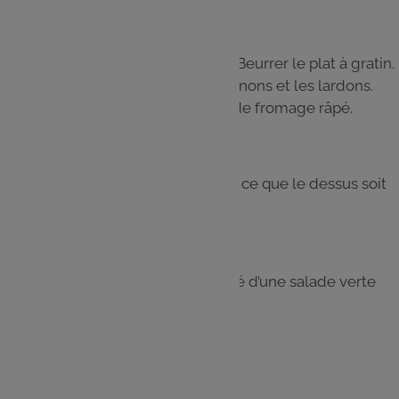
Étape 6
Préchauffer le four à 210 °C (th. 7). Beurrer le plat à gratin.
Répartir les gnocchis, les champignons et les lardons.
Mélanger légèrement. Parsemer de fromage râpé.
Étape 7
Enfourner pour 10 minutes, jusqu’à ce que le dessus soit
doré et gratiné.
Étape 8
Déguster bien chaud, accompagné d’une salade verte
croquante.
Les
ingrédients