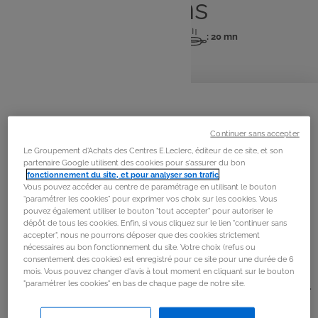
lardons
: 6 pers
: 20 mn
: 20 mn
Nombre
Temps
Temps
de
de
de
personnes
préparation
cuisson
La
recette
Étape 1
Continuer sans accepter
Le Groupement d'Achats des Centres E.Leclerc, éditeur de ce site, et son
Peler la gousse d’ail et la hacher finement. Laver et
partenaire Google utilisent des cookies pour s'assurer du bon
sécher le cerfeuil, puis le ciseler.
fonctionnement du site, et pour analyser son trafic
.
Vous pouvez accéder au centre de paramétrage en utilisant le bouton
“paramétrer les cookies” pour exprimer vos choix sur les cookies. Vous
Étape 2
pouvez également utiliser le bouton "tout accepter" pour autoriser le
dépôt de tous les cookies. Enfin, si vous cliquez sur le lien "continuer sans
Éplucher les champignons, les nettoyer avec un linge
accepter", nous ne pourrons déposer que des cookies strictement
nécessaires au bon fonctionnement du site. Votre choix (refus ou
humide, puis les hacher. Faire chauffer l’huile dans une
consentement des cookies) est enregistré pour ce site pour une durée de 6
poêle et ajouter les champignons. Cuire à feu moyen
mois. Vous pouvez changer d'avis à tout moment en cliquant sur le bouton
jusqu’à évaporation complète de leur eau de végétation.
"paramétrer les cookies" en bas de chaque page de notre site.
Saler, poivrer, puis ajouter l’ail et le cerfeuil. Réserver.