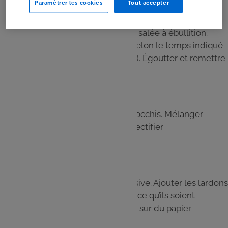
Paramétrer les cookies
Tout accepter
Étape 3
Porter une grande casserole d’eau salée à ébullition.
Plonger les gnocchis et les cuire selon le temps indiqué
sur l’emballage (environ 2 minutes). Égoutter et remettre
dans la casserole.
Étape 4
Incorporer le fromage frais aux gnocchis. Mélanger
délicatement pour bien enrober. Rectifier
l’assaisonnement en sel et poivre.
Étape 5
Faire chauffer une poêle antiadhésive. Ajouter les lardons
et les faire dorer 5 minutes jusqu’à ce qu’ils soient
légèrement croustillants. Égoutter sur du papier
absorbant.