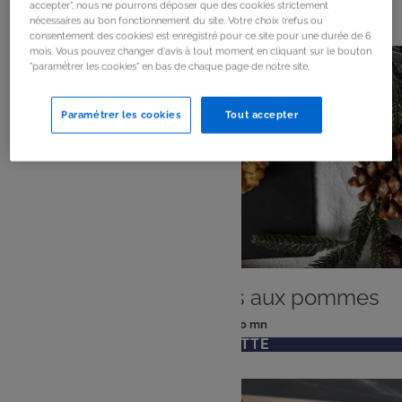
163
résultats
accepter", nous ne pourrons déposer que des cookies strictement
nécessaires au bon fonctionnement du site. Votre choix (refus ou
consentement des cookies) est enregistré pour ce site pour une durée de 6
mois. Vous pouvez changer d'avis à tout moment en cliquant sur le bouton
"paramétrer les cookies" en bas de chaque page de notre site.
Paramétrer les cookies
Tout accepter
ENTRÉE
Mini tatins de foie gras aux pommes
: 6 pers
: 10 mn
Nombre
Temps
VOIR LA RECETTE
de
de
personnes
préparation