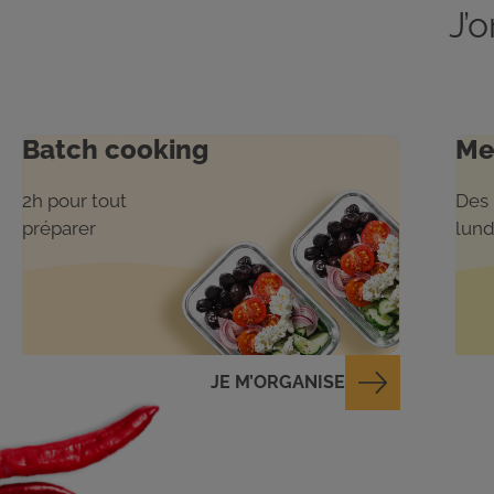
J’
Batch cooking
Me
2h pour tout
Des 
préparer
lund
JE M’ORGANISE