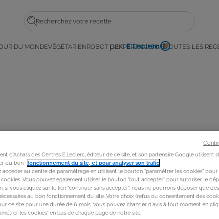
Rechercher
par
OUR DU MONDE
VÉGÉTARIEN
ROBOT L'EXPERT CUISINE
TOUTES LES REC
E.
Leclerc
Conti
t d'Achats des Centres E.Leclerc, éditeur de ce site, et son partenaire Google utilisent 
rer du bon
fonctionnement du site, et pour analyser son trafic
.
accéder au centre de paramétrage en utilisant le bouton “paramétrer les cookies” pour
s cookies. Vous pouvez également utiliser le bouton "tout accepter" pour autoriser le dép
in, si vous cliquez sur le lien "continuer sans accepter", nous ne pourrons déposer que de
nécessaires au bon fonctionnement du site. Votre choix (refus ou consentement des cooki
our ce site pour une durée de 6 mois. Vous pouvez changer d'avis à tout moment en cliq
métrer les cookies" en bas de chaque page de notre site.