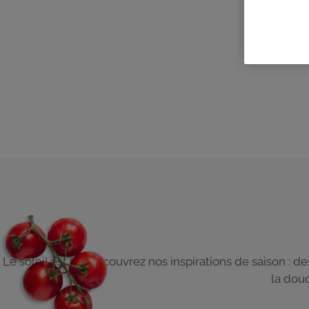
Le soleil est là ! Découvrez nos inspirations de saison : d
la douc