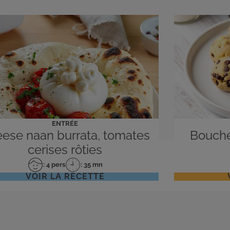
ENTRÉE
ese naan burrata, tomates
Bouché
cerises rôties
: 4 pers
: 35 mn
Nombre
Temps
VOIR LA RECETTE
de
de
personnes
préparation