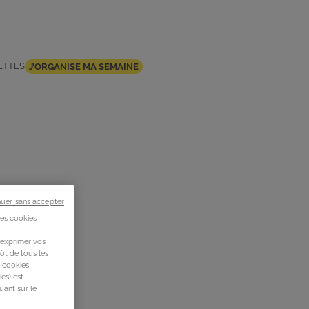
ETTES
J’ORGANISE MA SEMAINE
nuer sans accepter
des cookies
 exprimer vos
ôt de tous les
s cookies
es) est
uant sur le