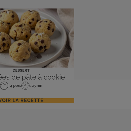
DESSERT
es de pâte à cookie
: 4 pers
: 25 mn
Nombre
Temps
de
de
personnes
préparation
VOIR LA RECETTE