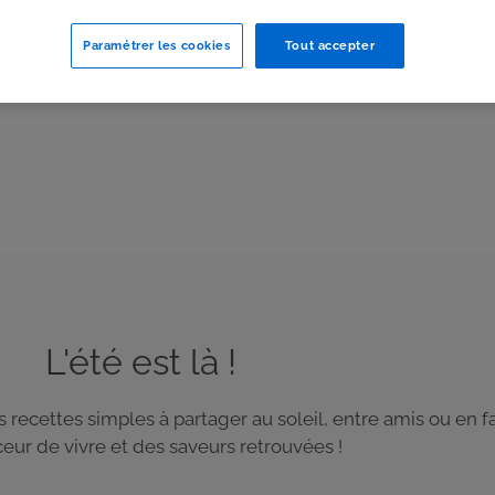
Paramétrer les cookies
Tout accepter
L'été est là !
es recettes simples à partager au soleil, entre amis ou en 
eur de vivre et des saveurs retrouvées !