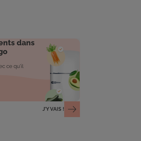
ents dans
go
c ce qu'il
J’Y VAIS !