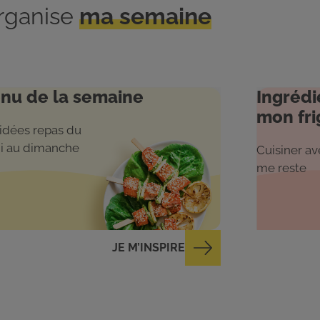
organise
ma semaine
nu de la semaine
Ingrédi
mon fri
idées repas du
i au dimanche
Cuisiner ave
me reste
JE M’INSPIRE