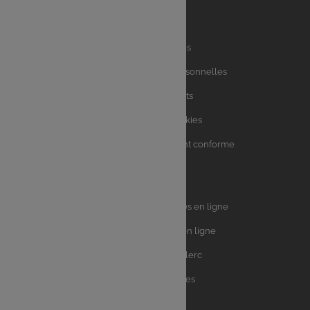
Liens
Mentions légales
utiles
Charte des données personnelles
Charte avis clients
Charte sur les Cookies
Accessibilité : partiellement conforme
Plan du site
Univers
E.Leclerc DRIVE - Courses en ligne
Leclerc
E.Leclerc TRAITEUR en ligne
Ma Cave par E.Leclerc
Toutes les recettes