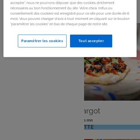
accepter", nous ne pourrons déposer que des cookies strictement
55
résultats
nécessaires au bon fonctionnement du site. Votre choix (refus ou
consentement des cookies) est enregistré pour ce site pour une durée de 6
mois. Vous pouvez changer d'avis à tout moment en cliquant sur le bouton
"paramétrer les cookies" en bas de chaque page de notre site.
Paramétrer les cookies
Tout accepter
PLAT
Pizza en escargot
: 4 pers
: 10 mn
Nombre
Temps
VOIR LA RECETTE
de
de
personnes
préparation