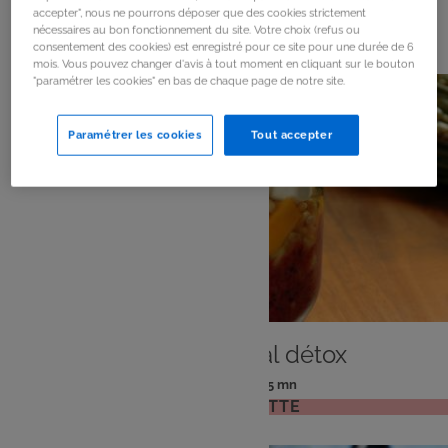
accepter", nous ne pourrons déposer que des cookies strictement
61
résultats
nécessaires au bon fonctionnement du site. Votre choix (refus ou
consentement des cookies) est enregistré pour ce site pour une durée de 6
mois. Vous pouvez changer d'avis à tout moment en cliquant sur le bouton
"paramétrer les cookies" en bas de chaque page de notre site.
Paramétrer les cookies
Tout accepter
ENTRÉE
Salade en bocal détox
: 2 pers
: 15 mn
Nombre
Temps
VOIR LA RECETTE
de
de
personnes
préparation