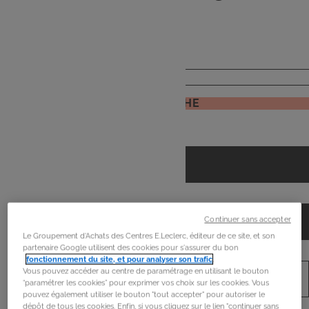
de
mon frigo
JE RECHERCHE
Continuer sans accepter
Le Groupement d'Achats des Centres E.Leclerc, éditeur de ce site, et son
partenaire Google utilisent des cookies pour s'assurer du bon
fonctionnement du site, et pour analyser son trafic
.
Vous pouvez accéder au centre de paramétrage en utilisant le bouton
“paramétrer les cookies” pour exprimer vos choix sur les cookies. Vous
pouvez également utiliser le bouton "tout accepter" pour autoriser le
dépôt de tous les cookies. Enfin, si vous cliquez sur le lien "continuer sans