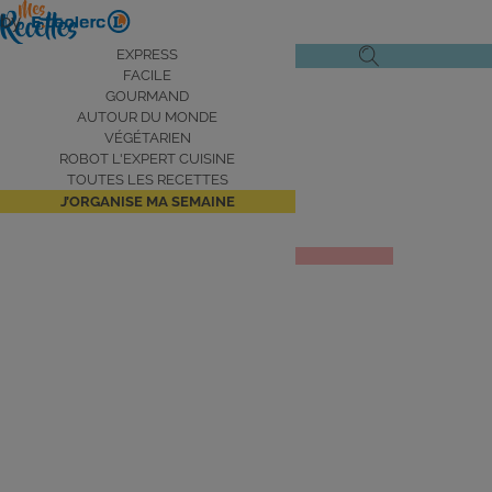
Aller
by
au
Navigation
EXPRESS
Ouvrir
Ouvrir
contenu
FACILE
principale
le
la
principal
GOURMAND
AUTOUR DU MONDE
menu
recherche
VÉGÉTARIEN
de
ROBOT L'EXPERT CUISINE
navigation
TOUTES LES RECETTES
J’ORGANISE MA SEMAINE
Salade niçoise
JE DÉCOUVRE