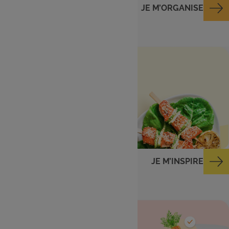
JE M’ORGANISE
Menu de la semaine
Des idées repas du
lundi au dimanche
JE M’INSPIRE
Ingrédients dans
mon frigo