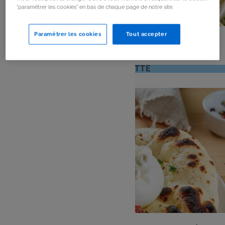
"paramétrer les cookies" en bas de chaque page de notre site.
PLAT
Paramétrer les cookies
Tout accepter
Brochettes de légumes au barbecue
: 4 pers
: 20 mn
Nombre
Temps
VOIR LA RECETTE
de
de
personnes
préparation
ENTRÉE