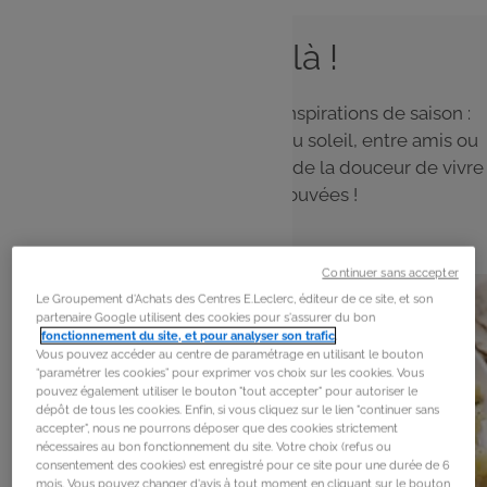
L'été est là !
Le soleil est là ! Découvrez nos inspirations de saison :
des recettes simples à partager au soleil, entre amis ou
en famille, et profitez pleinement de la douceur de vivre
et des saveurs retrouvées !
Continuer sans accepter
Le Groupement d'Achats des Centres E.Leclerc, éditeur de ce site, et son
partenaire Google utilisent des cookies pour s'assurer du bon
fonctionnement du site, et pour analyser son trafic
.
Vous pouvez accéder au centre de paramétrage en utilisant le bouton
“paramétrer les cookies” pour exprimer vos choix sur les cookies. Vous
pouvez également utiliser le bouton "tout accepter" pour autoriser le
dépôt de tous les cookies. Enfin, si vous cliquez sur le lien "continuer sans
accepter", nous ne pourrons déposer que des cookies strictement
nécessaires au bon fonctionnement du site. Votre choix (refus ou
consentement des cookies) est enregistré pour ce site pour une durée de 6
mois. Vous pouvez changer d'avis à tout moment en cliquant sur le bouton