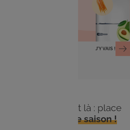
Cuisiner avec ce qu'il
me reste
J’Y VAIS !
Le printemps est là : place
aux
produits de saison !