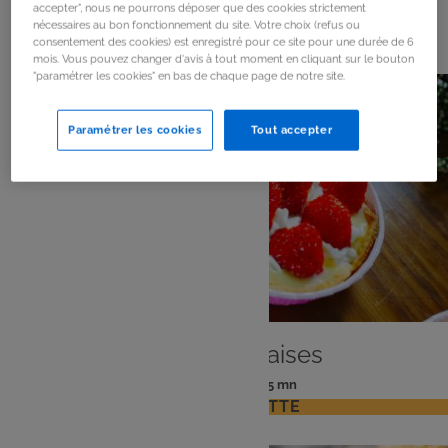
accepter", nous ne pourrons déposer que des cookies strictement
14
résultats
nécessaires au bon fonctionnement du site. Votre choix (refus ou
consentement des cookies) est enregistré pour ce site pour une durée de 6
mois. Vous pouvez changer d'avis à tout moment en cliquant sur le bouton
"paramétrer les cookies" en bas de chaque page de notre site.
Paramétrer les cookies
Tout accepter
DESSERT
Tartelettes fraises
: 4 pers
: 45 mn
Nombre
Temps
VOIR LA RECETTE
de
de
personnes
préparation