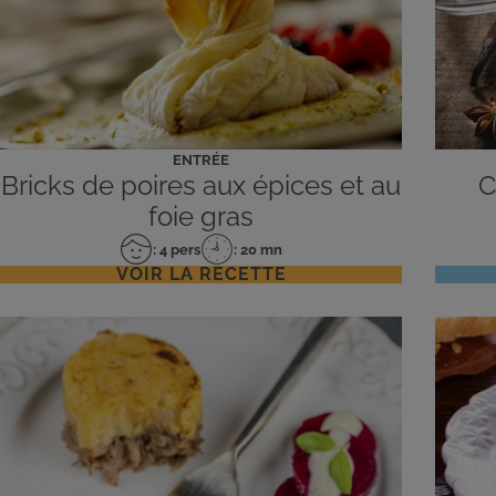
ENTRÉE
Bricks de poires aux épices et au
C
foie gras
: 4 pers
: 20 mn
Nombre
Temps
VOIR LA RECETTE
de
de
personnes
préparation