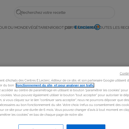
Rechercher
par
OUR DU MONDE
VÉGÉTARIEN
ROBOT L'EXPERT CUISINE
TOUTES LES REC
E.
a
Leclerc
 !
Conti
t d'Achats des Centres E.Leclerc, éditeur de ce site, et son partenaire Google utilisent 
rer du bon
fonctionnement du site, et pour analyser son trafic
.
accéder au centre de paramétrage en utilisant le bouton “paramétrer les cookies” pour
s cookies. Vous pouvez également utiliser le bouton "tout accepter" pour autoriser le dép
in, si vous cliquez sur le lien "continuer sans accepter", nous ne pourrons déposer que de
nécessaires au bon fonctionnement du site. Votre choix (refus ou consentement des cooki
our ce site pour une durée de 6 mois. Vous pouvez changer d'avis à tout moment en cliq
métrer les cookies" en bas de chaque page de notre site.