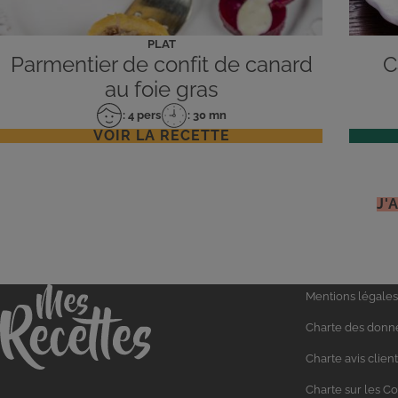
PLAT
Parmentier de confit de canard
C
au foie gras
: 4 pers
: 30 mn
Nombre
Temps
VOIR LA RECETTE
de
de
personnes
préparation
J'
Liens
Accueil
Mentions légales
utiles
Charte des donn
Charte avis client
Charte sur les C