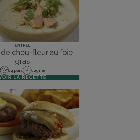
ENTRÉE
 de chou-fleur au foie
gras
: 4 pers
: 25 mn
Nombre
Temps
VOIR LA RECETTE
de
de
personnes
préparation