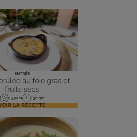
ENTRÉE
rûlée au foie gras et
fruits secs
: 4 pers
: 30 mn
Nombre
Temps
VOIR LA RECETTE
de
de
personnes
préparation