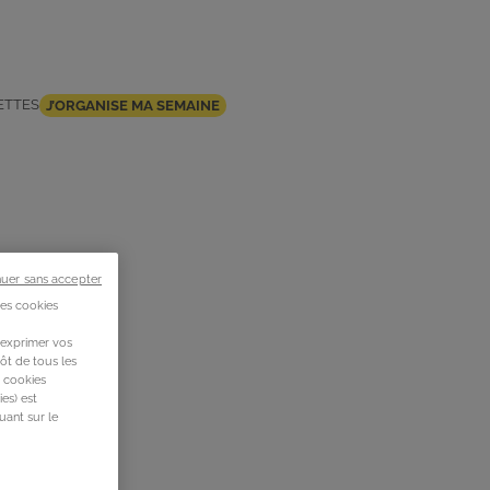
ETTES
J’ORGANISE MA SEMAINE
nuer sans accepter
des cookies
 exprimer vos
ôt de tous les
s cookies
es) est
uant sur le