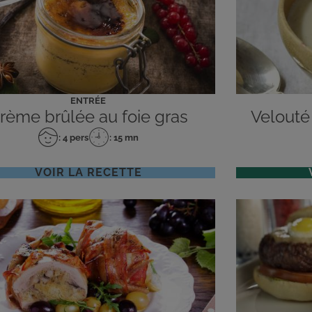
ENTRÉE
rème brûlée au foie gras
Velouté
: 4 pers
: 15 mn
Nombre
Temps
de
de
personnes
préparation
VOIR LA RECETTE