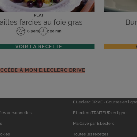
PLAT
ailles farcies au foie gras
Bur
: 6 pers
: 20 mn
Nombre
Temps
de
de
personnes
préparation
VOIR LA RECETTE
ACCÈDE À MON E.LECLERC DRIVE
Univers
E.Leclerc DRIVE - Courses en lign
Leclerc
ées personnelles
E.Leclerc TRAITEUR en ligne
s
Ma Cave par E.Leclerc
ookies
Toutes les recettes