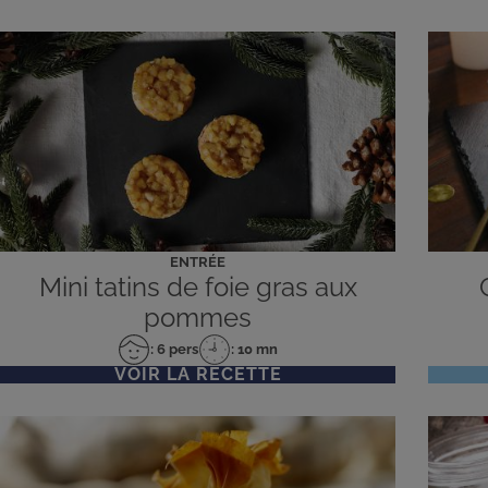
ENTRÉE
Mini tatins de foie gras aux
pommes
: 6 pers
: 10 mn
Nombre
Temps
VOIR LA RECETTE
de
de
personnes
préparation