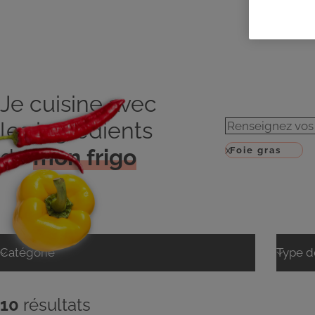
Je cuisine avec
les ingrédients
de
mon frigo
10
résultats