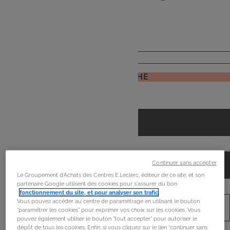
de
mon frigo
JE RECHERCHE
Continuer sans accepter
Le Groupement d'Achats des Centres E.Leclerc, éditeur de ce site, et son
partenaire Google utilisent des cookies pour s'assurer du bon
fonctionnement du site, et pour analyser son trafic
.
Vous pouvez accéder au centre de paramétrage en utilisant le bouton
“paramétrer les cookies” pour exprimer vos choix sur les cookies. Vous
pouvez également utiliser le bouton "tout accepter" pour autoriser le
dépôt de tous les cookies. Enfin, si vous cliquez sur le lien "continuer sans