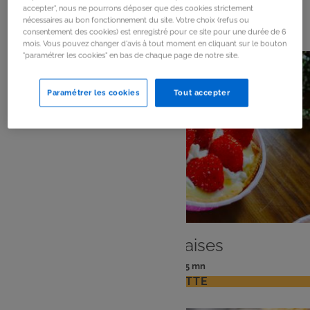
accepter", nous ne pourrons déposer que des cookies strictement
14
résultats
nécessaires au bon fonctionnement du site. Votre choix (refus ou
consentement des cookies) est enregistré pour ce site pour une durée de 6
mois. Vous pouvez changer d'avis à tout moment en cliquant sur le bouton
"paramétrer les cookies" en bas de chaque page de notre site.
Paramétrer les cookies
Tout accepter
DESSERT
Tartelettes fraises
: 4 pers
: 45 mn
Nombre
Temps
VOIR LA RECETTE
de
de
personnes
préparation