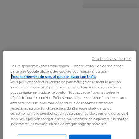
personnes
préparation
cuisson
La
recette
Étape 1
Préchauffer le four à 180 °C (th. 6).
Étape 2
Continuer sans accepter
Éplucher les patates douces et l'oignon rouge, puis les
Le Groupement d'Achats des Centres E.Leclerc, éditeur de ce site, et son
partenaire Google utilisent des cookies pour s'assurer du bon
couper en petits morceaux.
fonctionnement du site, et pour analyser son trafic
.
Vous pouvez accéder au centre de paramétrage en utilisant le bouton
“paramétrer les cookies” pour exprimer vos choix sur les cookies. Vous
Étape 3
pouvez également utiliser le bouton "tout accepter" pour autoriser le
dépôt de tous les cookies. Enfin, si vous cliquez sur le lien "continuer sans
Les disposer sur une plaque recouverte de papier
accepter", nous ne pourrons déposer que des cookies strictement
cuisson, puis ajouter un peu d'huile d'olive, le romarin, le
nécessaires au bon fonctionnement du site. Votre choix (refus ou
consentement des cookies) est enregistré pour ce site pour une durée de 6
sel et le poivre. Mélanger, puis enfourner pendant 20
mois. Vous pouvez changer d'avis à tout moment en cliquant sur le bouton
minutes, jusqu'à ce que les patates douces soient bien
"paramétrer les cookies" en bas de chaque page de notre site.
tendres.