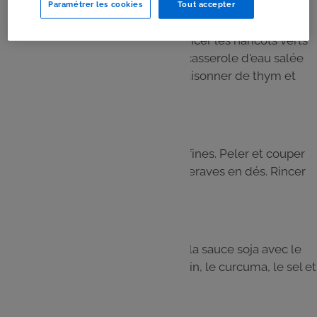
Paramétrer les cookies
Tout accepter
Étape 4
Pendant ce temps, équeutter et rincer les haricots verts
frais, puis les faire cuire dans une casserole d'eau salée
pendant 15 minutes. Égoutter, assaisonner de thym et
réserver.
Étape 5
Couper le chou rouge en lanières fines. Peler et couper
les avocats en tranches et les betteraves en dés. Rincer
et égoutter les pois chiches.
Étape 6
Préparer la vinaigrette : mélanger la sauce soja avec le
jus de citron, l'huile d'olive, le cumin, le curcuma, le sel et
le poivre.