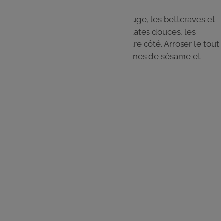
Étape 7
Dresser les bols : placer le chou rouge, les betteraves et
l'avocat d'un côté du bol, et les patates douces, les
haricots et les pois chiches de l'autre côté. Arroser le tout
de vinaigrette, assaisonner de graines de sésame et
servir.
Les
ingrédients
Patate douce - 2 pièces
Avocat - 2 pièces
Haricots verts - 500 g
Chou rouge - 400 g
Betterave - 2 pièces
Oignon rouge - 1 pièce