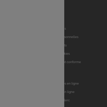
Liens
Mentions légales
utiles
Charte des données personnelles
Charte avis clients
Charte sur les Cookies
Accessibilité : partiellement conforme
Plan du site
Univers
E.Leclerc DRIVE - Courses en ligne
Leclerc
E.Leclerc TRAITEUR en ligne
Ma Cave par E.Leclerc