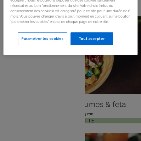
824
résultats
accepter", nous ne pourrons déposer que des cookies strictement
nécessaires au bon fonctionnement du site. Votre choix (refus ou
consentement des cookies) est enregistré pour ce site pour une durée de 6
mois. Vous pouvez changer d'avis à tout moment en cliquant sur le bouton
"paramétrer les cookies" en bas de chaque page de notre site.
Paramétrer les cookies
Tout accepter
PLAT
Bowl gourmand légumes & feta
: 2 pers
: 15 mn
Nombre
Temps
VOIR LA RECETTE
de
de
personnes
préparation