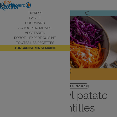
Aller
by
au
Navigation
EXPRESS
Ouvrir
Ouvrir
contenu
FACILE
principale
le
la
principal
GOURMAND
AUTOUR DU MONDE
menu
recherche
VÉGÉTARIEN
de
ROBOT L'EXPERT CUISINE
navigation
TOUTES LES RECETTES
J’ORGANISE MA SEMAINE
JE PARTAGE
J'IMPRIME
Plat
Végétarien
Patate douce
Buddha bowl patate
douce-lentilles