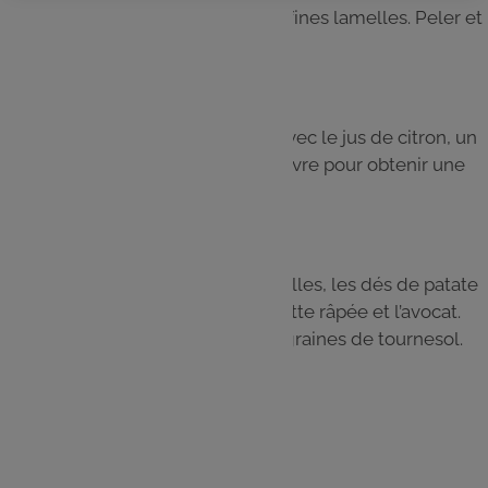
Laver et couper le chou rouge en fines lamelles. Peler et
râper la carotte. Émincer l’avocat.
Étape 4
Dans un bol, mélanger le yaourt avec le jus de citron, un
filet d’huile d’olive, du sel et du poivre pour obtenir une
sauce crémeuse.
Étape 5
Dresser les bols : disposer les lentilles, les dés de patate
douce rôtie, le chou rouge, la carotte râpée et l’avocat.
Arroser de sauce et parsemer de graines de tournesol.
Les
ingrédients
Patate douce - 2 pièce(s)