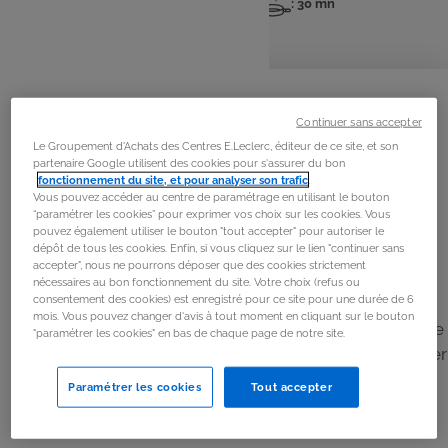
: 4 pers
: 20 mn
: 30 mn
Nombre
Temps
Temps
de
de
de
personnes
préparation
cuisson
La
recette
Continuer sans accepter
Étape 1
Le Groupement d'Achats des Centres E.Leclerc, éditeur de ce site, et son
partenaire Google utilisent des cookies pour s'assurer du bon
Préchauffer le four à 200 °C (th. 6). Éplucher la patate
fonctionnement du site, et pour analyser son trafic
.
douce et la couper en dés. Les déposer sur une plaque,
Vous pouvez accéder au centre de paramétrage en utilisant le bouton
“paramétrer les cookies” pour exprimer vos choix sur les cookies. Vous
arroser d’huile d’olive, saler, poivrer et enfourner 20 à 25
pouvez également utiliser le bouton "tout accepter" pour autoriser le
minutes jusqu’à ce qu’ils soient fondants.
dépôt de tous les cookies. Enfin, si vous cliquez sur le lien "continuer sans
accepter", nous ne pourrons déposer que des cookies strictement
nécessaires au bon fonctionnement du site. Votre choix (refus ou
Étape 2
consentement des cookies) est enregistré pour ce site pour une durée de 6
mois. Vous pouvez changer d'avis à tout moment en cliquant sur le bouton
Rincer les lentilles puis les faire cuire dans une casserole
"paramétrer les cookies" en bas de chaque page de notre site.
d’eau bouillante selon les indications du paquet. Égoutter
et saler légèrement.
Paramétrer les cookies
Tout accepter
Étape 3