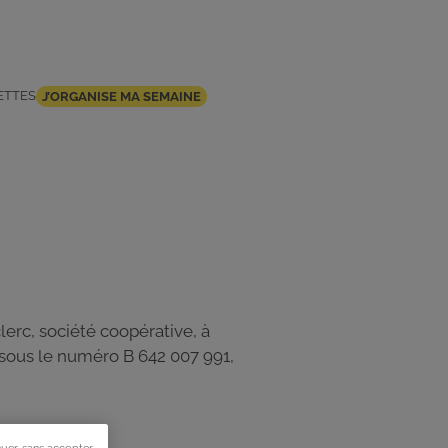
ETTES
J’ORGANISE MA SEMAINE
erc, société coopérative, à
L sous le numéro B 642 007 991,
nuer sans accepter