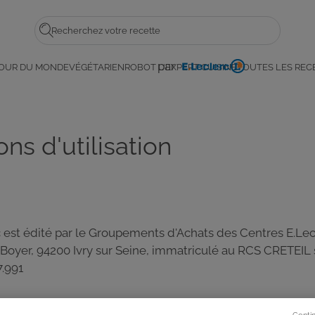
Rechercher
par
OUR DU MONDE
VÉGÉTARIEN
ROBOT L'EXPERT CUISINE
TOUTES LES REC
E.
Leclerc
ns d'utilisation
c est édité par le Groupements d'Achats des Centres E.Lecl
cel Boyer, 94200 Ivry sur Seine, immatriculé au RCS CRETEI
7.991
Conti