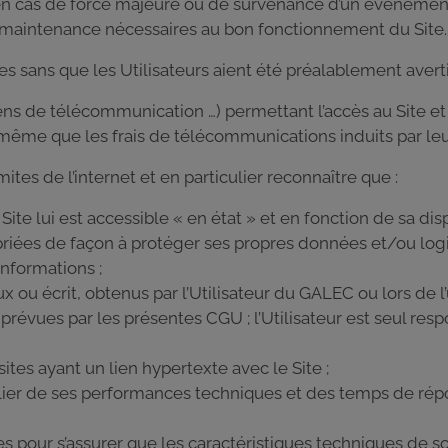
auf en cas de force majeure ou de survenance d’un événem
 maintenance nécessaires au bon fonctionnement du Site.
 sans que les Utilisateurs aient été préalablement averti
ns de télécommunication …) permettant l’accès au Site et 
e même que les frais de télécommunications induits par leur
mites de l’internet et en particulier reconnaître que :
le Site lui est accessible « en état » et en fonction de sa disp
priées de façon à protéger ses propres données et/ou logi
Informations ;
x ou écrit, obtenus par l’Utilisateur du GALEC ou lors de l’
ues par les présentes CGU ; l’Utilisateur est seul responsa
sites ayant un lien hypertexte avec le Site ;
iculier de ses performances techniques et des temps de rép
res pour s’assurer que les caractéristiques techniques de