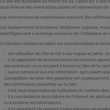
Le Site est accessible 24 heures sur 24, 7 jours sur 7 s
sous réserve des éventuelles pannes et interventions de
Les interventions de maintenance pourront être effectuées
Les équipements (ordinateurs, téléphone, logiciels, moye
spécifiques sont à la charge exclusive de l’Utilisateur, d
L’Utilisateur déclare accepter les caractéristiques et les li
son utilisation du Site se fait à ses risques et périls ; 
il lui appartient de prendre toutes les mesures appro
des éventuels virus circulant à travers le Site et/ou les 
aucun conseil et aucune information, qu’ils soient orau
susceptibles de créer des garanties non expressément prév
des Informations présentes sur le Site ;
il est seul responsable de l’utilisation du contenu des 
il a connaissance de la nature de l’Internet, en part
ou transférer les Informations ;
il lui appartient de prendre toutes mesures nécessai