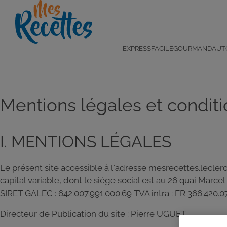
Aller
au
contenu
principal
Navigation
EXPRESS
FACILE
GOURMAND
AUT
principale
Mentions légales et conditio
I. MENTIONS LÉGALES
Le présent site accessible à l'adresse mesrecettes.lecler
capital variable, dont le siège social est au 26 quai Mar
SIRET GALEC : 642.007.991.000.69 TVA intra : FR 366.420.0
Directeur de Publication du site : Pierre UGUET