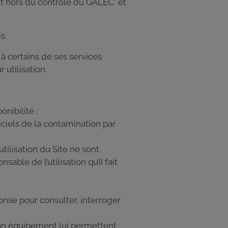
ent hors du contrôle du GALEC et
s.
à certains de ses services
 utilisation.
onibilité ;
ciels de la contamination par
utilisation du Site ne sont
ble de l’utilisation qu’il fait
onse pour consulter, interroger
 son équipement lui permettent