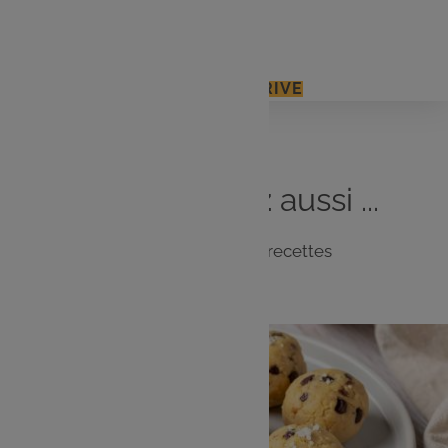
Sel, poivre
J'ACCÈDE À MON E.LECLERC DRIVE
Vous
aimerez
aussi ...
Notre sélection de recettes