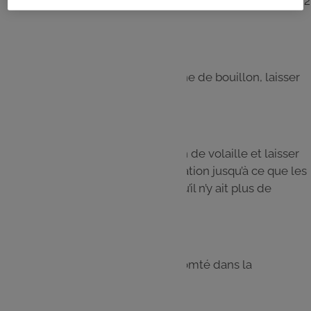
Ajouter les coquillettes, bien mélanger, les laisser dorer 2
minutes.
Étape 5
Déglacer avec une première louche de bouillon, laisser
réduire.
Étape 6
Mouiller à hauteur avec le bouillon de volaille et laisser
les pâtes l’absorber. Répéter l’opération jusqu’à ce que les
coquillettes soient fondantes et qu’il n’y ait plus de
bouillon.
Étape 7
Terminer la cuisson en râpant le comté dans la
préparation, bien mélanger.