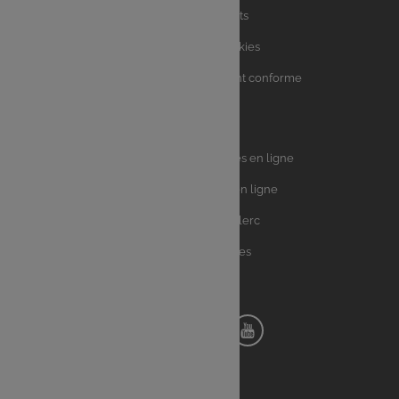
Charte avis clients
Charte sur les Cookies
Accessibilité : partiellement conforme
Plan du site
Univers
E.Leclerc DRIVE - Courses en ligne
Leclerc
E.Leclerc TRAITEUR en ligne
Ma Cave par E.Leclerc
Toutes les recettes
Suivez-nous !
Notre
Notre
Notre
Notre
pinterest
facebook
instagram
youtube