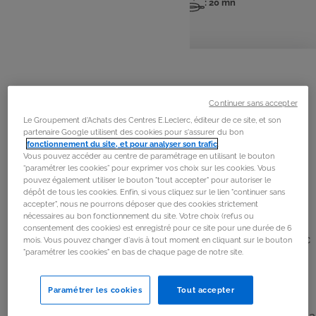
: 4 pers
: 10 mn
: 20 mn
Nombre
Temps
Temps
de
de
de
personnes
préparation
cuisson
La
recette
Étape 1
Continuer sans accepter
Tailler les filets de poulet en dés.
Le Groupement d'Achats des Centres E.Leclerc, éditeur de ce site, et son
partenaire Google utilisent des cookies pour s'assurer du bon
fonctionnement du site, et pour analyser son trafic
.
Étape 2
Vous pouvez accéder au centre de paramétrage en utilisant le bouton
“paramétrer les cookies” pour exprimer vos choix sur les cookies. Vous
Éplucher et ciseler l’oignon.
pouvez également utiliser le bouton "tout accepter" pour autoriser le
dépôt de tous les cookies. Enfin, si vous cliquez sur le lien "continuer sans
accepter", nous ne pourrons déposer que des cookies strictement
Étape 3
nécessaires au bon fonctionnement du site. Votre choix (refus ou
consentement des cookies) est enregistré pour ce site pour une durée de 6
Faire dorer le poulet et l’oignon dans une casserole avec
mois. Vous pouvez changer d'avis à tout moment en cliquant sur le bouton
"paramétrer les cookies" en bas de chaque page de notre site.
un mélange de beurre et d’huile pendant 5 minutes.
Paramétrer les cookies
Tout accepter
Étape 4