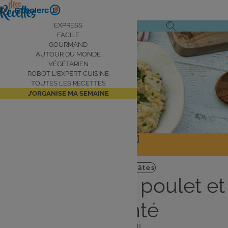
Aller
by
au
Navigation
EXPRESS
Ouvrir
Ouvrir
contenu
FACILE
principale
Voir la vidéo
le
la
principal
GOURMAND
AUTOUR DU MONDE
menu
recherche
VÉGÉTARIEN
de
ROBOT L'EXPERT CUISINE
navigation
TOUTES LES RECETTES
J’ORGANISE MA SEMAINE
JE PARTAGE
J'IMPRIME
Plat
Gourmand
Pâtes
Coquilletto au poulet et
au comté