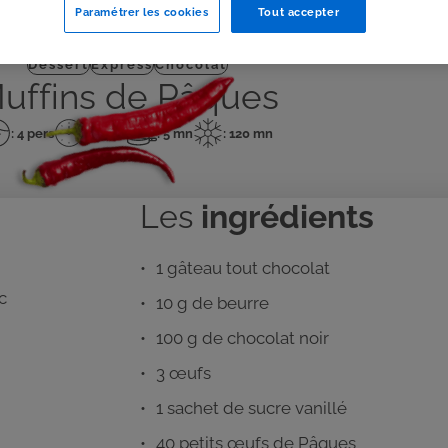
Paramétrer les cookies
Tout accepter
J'IMPRIME
Dessert
Express
Chocolat
uffins de Pâques
: 4 pers
: 10 mn
: 5 mn
: 120 mn
mbre
Temps
Temps
Temps
de
de
de
rsonnes
préparation
cuisson
repos
Les
ingrédients
1 gâteau tout chocolat
c
10 g de beurre
100 g de chocolat noir
3 œufs
1 sachet de sucre vanillé
40 petits œufs de Pâques