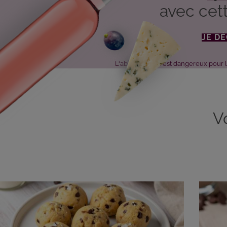
avec cett
JE D
L'abus d'alcool est dangereux pour
V