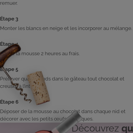
remuer.
Étape 3
Monter les blancs en neige et les incorporer au mélange.
Étape 4
Placer la mousse 2 heures au frais.
Étape 5
Prélever quatre ronds dans le gâteau tout chocolat et
creuser à l’intérieur.
Étape 6
Déposer de la mousse au chocolat dans chaque nid et
décorer avec les petits œufs de Pâques.
Découvrez
qu