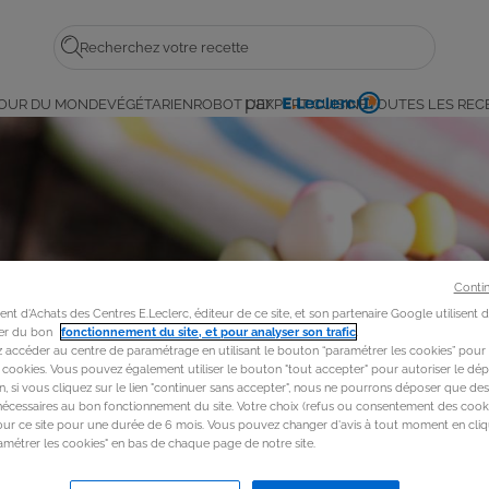
Rechercher
par
OUR DU MONDE
VÉGÉTARIEN
ROBOT L'EXPERT CUISINE
TOUTES LES REC
E.
Leclerc
Conti
t d'Achats des Centres E.Leclerc, éditeur de ce site, et son partenaire Google utilisent 
rer du bon
fonctionnement du site, et pour analyser son trafic
.
accéder au centre de paramétrage en utilisant le bouton “paramétrer les cookies” pour
s cookies. Vous pouvez également utiliser le bouton "tout accepter" pour autoriser le dép
in, si vous cliquez sur le lien "continuer sans accepter", nous ne pourrons déposer que de
nécessaires au bon fonctionnement du site. Votre choix (refus ou consentement des cooki
our ce site pour une durée de 6 mois. Vous pouvez changer d'avis à tout moment en cliq
métrer les cookies" en bas de chaque page de notre site.