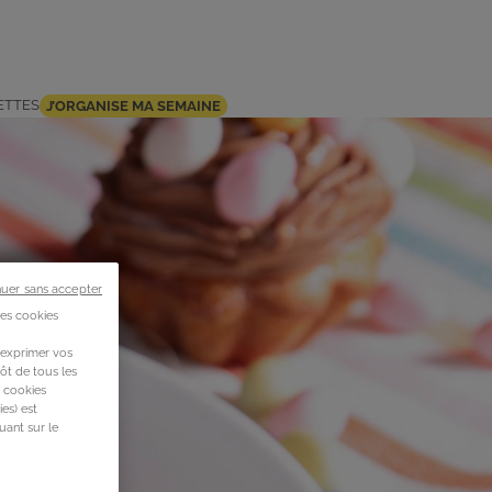
ETTES
J’ORGANISE MA SEMAINE
nuer sans accepter
des cookies
 exprimer vos
ôt de tous les
s cookies
es) est
uant sur le