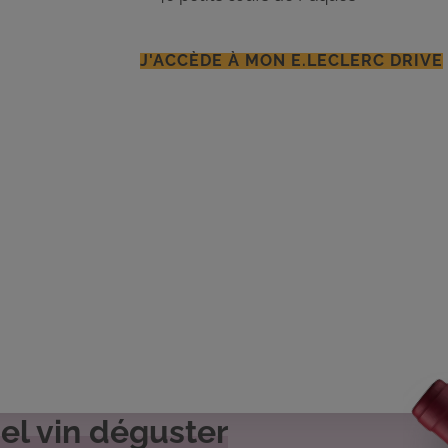
J'ACCÈDE À MON E.LECLERC DRIVE
el vin déguster