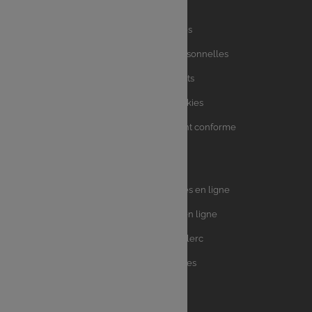
Liens
Mentions légales
utiles
Charte des données personnelles
Charte avis clients
Charte sur les Cookies
Accessibilité : partiellement conforme
Plan du site
Univers
E.Leclerc DRIVE - Courses en ligne
Leclerc
E.Leclerc TRAITEUR en ligne
Ma Cave par E.Leclerc
Toutes les recettes
Suivez-nous !