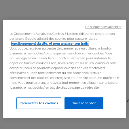
Étape 1
Découper les olives et les tomates en petits morceaux.
Continuer sans accepter
Ciseler les feuilles de basilic.
Le Groupement d'Achats des Centres E.Leclerc, éditeur de ce site, et son
partenaire Google utilisent des cookies pour s'assurer du bon
fonctionnement du site, et pour analyser son trafic
.
Étape 2
Vous pouvez accéder au centre de paramétrage en utilisant le bouton
Prendre le pain, le couper dans un sens environ tous les
“paramétrer les cookies” pour exprimer vos choix sur les cookies. Vous
pouvez également utiliser le bouton "tout accepter" pour autoriser le
2 cm. Le tourner (demi-tour) et le recouper de la même
dépôt de tous les cookies. Enfin, si vous cliquez sur le lien "continuer sans
manière. Il ne faut pas couper le fond du pain.
accepter", nous ne pourrons déposer que des cookies strictement
nécessaires au bon fonctionnement du site. Votre choix (refus ou
consentement des cookies) est enregistré pour ce site pour une durée de 6
Étape 3
mois. Vous pouvez changer d'avis à tout moment en cliquant sur le bouton
"paramétrer les cookies" en bas de chaque page de notre site.
Déposer les ingrédients dans chaque encoche :
commencer par les tranches de fromage, puis ajouter les
Paramétrer les cookies
Tout accepter
tomates séchées, les olives puis le basilic.
Étape 4