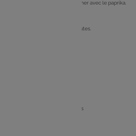
Déposer les pignons puis assaisonner avec le paprika.
Étape 5
Enfourner à 180°C pendant 15 minutes.
Les
ingrédients
1 grosse boule de pain
150 g de fromage à raclette
Basilic
1 petit pot de tomates séchées
1 pot d'olives noires dénoyautées
Pignons de pin
Paprika