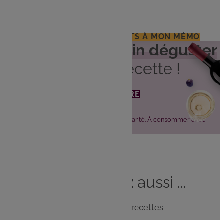
Sel, poivre
J'AJOUTE LES INGRÉDIENTS À MON MÉMO
Découvrez
quel vin déguster
avec cette recette !
JE DÉCOUVRE
L'abus d'alcool est dangereux pour la santé. À consommer avec
modération.
Vous
aimerez
aussi ...
Notre sélection de recettes