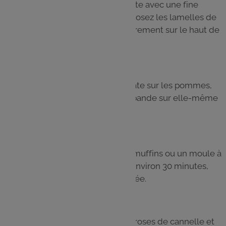
Badigeonnez chaque bande de pâte avec une fine
couche de confiture d’abricot. Disposez les lamelles de
pommes en les chevauchant légèrement sur le haut de
la bande.
Étape 5
Repliez la partie inférieure de la pâte sur les pommes,
puis roulez délicatement chaque bande sur elle-même
pour former une rose
Étape 6
Placez les roses dans un moule à muffins ou un moule à
cake. Enfournez à 180°C pendant environ 30 minutes,
jusqu’à ce que la pâte soit bien dorée.
Étape 7
À la sortie du four, saupoudrez les roses de cannelle et