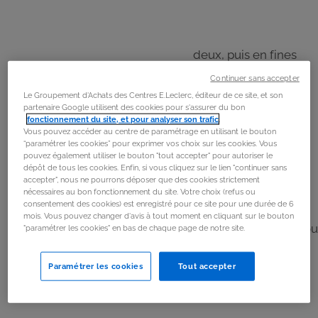
Étape 1
Lavez les pommes. Coupez-les en deux, puis en fines
lamelles. Placez-les dans un saladier.
Continuer sans accepter
Le Groupement d'Achats des Centres E.Leclerc, éditeur de ce site, et son
partenaire Google utilisent des cookies pour s'assurer du bon
Étape 2
fonctionnement du site, et pour analyser son trafic
.
Versez de l’eau chaude sur les pommes et ajoutez le jus
Vous pouvez accéder au centre de paramétrage en utilisant le bouton
“paramétrer les cookies” pour exprimer vos choix sur les cookies. Vous
de citron fraîchement pressé. Laissez reposer 5 minutes
pouvez également utiliser le bouton "tout accepter" pour autoriser le
pour ramollir les tranches. Égouttez et réservez.
dépôt de tous les cookies. Enfin, si vous cliquez sur le lien "continuer sans
accepter", nous ne pourrons déposer que des cookies strictement
nécessaires au bon fonctionnement du site. Votre choix (refus ou
consentement des cookies) est enregistré pour ce site pour une durée de 6
Étape 3
mois. Vous pouvez changer d'avis à tout moment en cliquant sur le bouton
Déroulez la pâte feuilletée. À l’aide d’un rouleau à pizza ou
"paramétrer les cookies" en bas de chaque page de notre site.
d’un couteau, découpez des bandes d’environ 4 à 5 cm
de largeur.
Paramétrer les cookies
Tout accepter
Étape 4