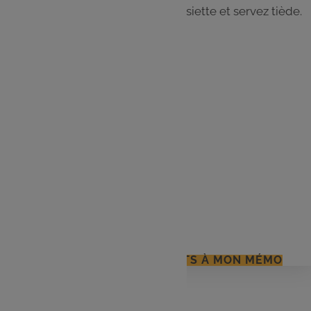
de sucre glace. Dressez sur une assiette et servez tiède.
Les
ingrédients
3 pommes
1 citron
1 Pâte Feuilletée
Confiture d’abricot
Cannelle
Sucre Glace (optionnel)
J'AJOUTE LES INGRÉDIENTS À MON MÉMO