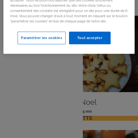
368
résultats
accepter", nous ne pourrons déposer que des cookies strictement
nécessaires au bon fonctionnement du site. Votre choix (refus ou
consentement des cookies) est enregistré pour ce site pour une durée de 6
mois. Vous pouvez changer d'avis à tout moment en cliquant sur le bouton
"paramétrer les cookies" en bas de chaque page de notre site.
Paramétrer les cookies
Tout accepter
DESSERT
Biscuits de Noel
: 6 pers
: 25 mn
Nombre
Temps
VOIR LA RECETTE
de
de
personnes
préparation