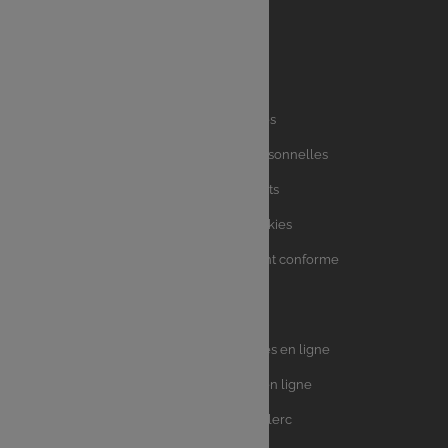
Liens
Mentions légales
utiles
Charte des données personnelles
Charte avis clients
Charte sur les Cookies
Accessibilité : partiellement conforme
Plan du site
Univers
E.Leclerc DRIVE - Courses en ligne
Leclerc
E.Leclerc TRAITEUR en ligne
Ma Cave par E.Leclerc