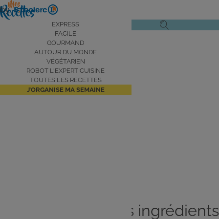
Aller
by
au
Navigation
EXPRESS
Ouvrir
Ouvrir
contenu
FACILE
principale
le
la
principal
GOURMAND
AUTOUR DU MONDE
menu
recherche
VÉGÉTARIEN
de
ROBOT L'EXPERT CUISINE
navigation
TOUTES LES RECETTES
J’ORGANISE MA SEMAINE
Aujourd’hui je me fais
plaisir
Je cuisine avec les ingrédients