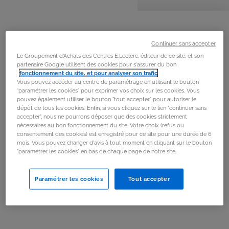
personnes
préparation
cuisson
La
recette
Continuer sans accepter
Étape 1
Le Groupement d'Achats des Centres E.Leclerc, éditeur de ce site, et son
Dans un moule à tarte recouvert de papier sulfurisé,
partenaire Google utilisent des cookies pour s'assurer du bon
fonctionnement du site, et pour analyser son trafic
.
dérouler la pâte et piquer le
Vous pouvez accéder au centre de paramétrage en utilisant le bouton
fond avec une fourchette.
“paramétrer les cookies” pour exprimer vos choix sur les cookies. Vous
pouvez également utiliser le bouton "tout accepter" pour autoriser le
dépôt de tous les cookies. Enfin, si vous cliquez sur le lien "continuer sans
Étape 2
accepter", nous ne pourrons déposer que des cookies strictement
nécessaires au bon fonctionnement du site. Votre choix (refus ou
Étaler le mélange de 4 cuillères à soupe de farine et de
consentement des cookies) est enregistré pour ce site pour une durée de 6
sucre sur la pâte.
mois. Vous pouvez changer d'avis à tout moment en cliquant sur le bouton
"paramétrer les cookies" en bas de chaque page de notre site.
Étape 3
Paramétrer les cookies
Tout accepter
Laver les abricots et les couper en 4 (ou en 6 si les
abricots sont gros).
Étape 4