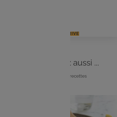
1 pâte sablée
Cassonnade
J'ACCÈDE À MON E.LECLERC DRIVE
Vous
aimerez
aussi ...
Notre sélection de recettes