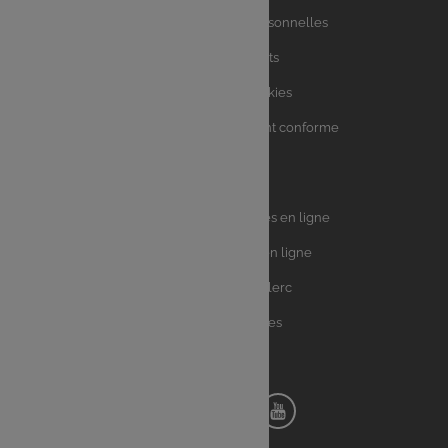
utiles
Charte des données personnelles
Charte avis clients
Charte sur les Cookies
Accessibilité : partiellement conforme
Plan du site
Univers
E.Leclerc DRIVE - Courses en ligne
Leclerc
E.Leclerc TRAITEUR en ligne
Ma Cave par E.Leclerc
Toutes les recettes
Suivez-nous !
Notre
Notre
Notre
Notre
pinterest
facebook
instagram
youtube