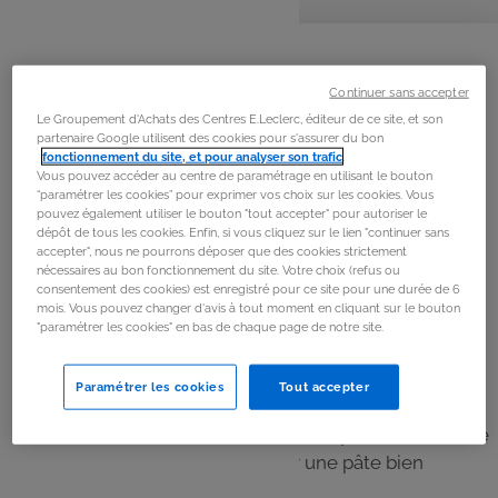
personnes
préparation
cuisson
repos
La
recette
Continuer sans accepter
Étape 1
Le Groupement d'Achats des Centres E.Leclerc, éditeur de ce site, et son
Râper finement le chocolat noir. Réserver.
partenaire Google utilisent des cookies pour s'assurer du bon
fonctionnement du site, et pour analyser son trafic
.
Vous pouvez accéder au centre de paramétrage en utilisant le bouton
Étape 2
“paramétrer les cookies” pour exprimer vos choix sur les cookies. Vous
pouvez également utiliser le bouton "tout accepter" pour autoriser le
Dans une casserole, faire chauffer doucement la crème.
dépôt de tous les cookies. Enfin, si vous cliquez sur le lien "continuer sans
accepter", nous ne pourrons déposer que des cookies strictement
Lorsqu’elle est chaude (attention, elle ne doit pas
nécessaires au bon fonctionnement du site. Votre choix (refus ou
bouillir), ajouter le thé, couvrir et laisser infuser 5
consentement des cookies) est enregistré pour ce site pour une durée de 6
mois. Vous pouvez changer d'avis à tout moment en cliquant sur le bouton
minutes.
"paramétrer les cookies" en bas de chaque page de notre site.
Étape 3
Paramétrer les cookies
Tout accepter
Verser la crème encore chaude sur le chocolat en la
filtrant à l’aide d’un chinois. Mélanger rapidement à l’aide
d’une cuillère en bois afin d’obtenir une pâte bien
homogène.