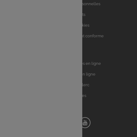
utiles
Charte des données personnelles
Charte avis clients
Charte sur les Cookies
Accessibilité : partiellement conforme
Plan du site
Univers
E.Leclerc DRIVE - Courses en ligne
Leclerc
E.Leclerc TRAITEUR en ligne
Ma Cave par E.Leclerc
Toutes les recettes
Suivez-nous !
Notre
Notre
Notre
Notre
pinterest
facebook
instagram
youtube