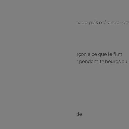
Étape 4
Ajouter ensuite le beurre en pommade puis mélanger de
nouveau.
Étape 5
Couvrer d’un film transparent de façon à ce que le film
touche la ganache. Laisser reposer pendant 12 heures au
frais.
Les
ingrédients
20 cl de crème liquide
40 g de beurre doux en pommade
300 g de chocolat à pâtisser