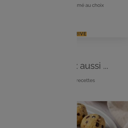
1 boule à thé garnie de thé parfumé au choix
Cacao en poudre non sucré
J'ACCÈDE À MON E.LECLERC DRIVE
Vous
aimerez
aussi ...
Notre sélection de recettes