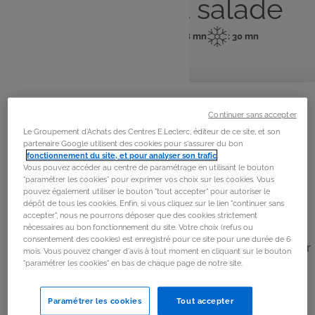
barbecue et salade
: 4 pers
: 20 mn
: 8 mn
: 30 mn
Nombre
Temps
Temps
Temps
de
de
de
de
personnes
préparation
cuisson
repos
La
recette
Continuer sans accepter
Étape 1
Le Groupement d'Achats des Centres E.Leclerc, éditeur de ce site, et son
partenaire Google utilisent des cookies pour s'assurer du bon
Dans un plat, presser les citrons, ajouter le miel, l’huile
fonctionnement du site, et pour analyser son trafic
.
Vous pouvez accéder au centre de paramétrage en utilisant le bouton
d’olive, le thym effeuillé. Saler et poivrer.
“paramétrer les cookies” pour exprimer vos choix sur les cookies. Vous
pouvez également utiliser le bouton "tout accepter" pour autoriser le
dépôt de tous les cookies. Enfin, si vous cliquez sur le lien "continuer sans
Étape 2
accepter", nous ne pourrons déposer que des cookies strictement
nécessaires au bon fonctionnement du site. Votre choix (refus ou
Découper le filet de dinde en aiguillettes et les mettre
consentement des cookies) est enregistré pour ce site pour une durée de 6
dans la marinade puis recouvrir d’un film. Laisser reposer
mois. Vous pouvez changer d'avis à tout moment en cliquant sur le bouton
"paramétrer les cookies" en bas de chaque page de notre site.
au frais 30 mn.
Étape 3
Paramétrer les cookies
Tout accepter