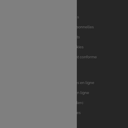
Liens
Mentions légales
utiles
Charte des données personnelles
Charte avis clients
Charte sur les Cookies
Accessibilité : partiellement conforme
Plan du site
Univers
E.Leclerc DRIVE - Courses en ligne
Leclerc
E.Leclerc TRAITEUR en ligne
Ma Cave par E.Leclerc
Toutes les recettes
Suivez-nous !