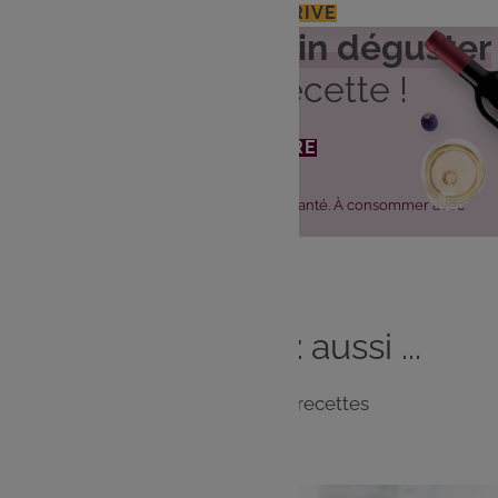
J'ACCÈDE À MON E.LECLERC DRIVE
Découvrez
quel vin déguster
avec cette recette !
JE DÉCOUVRE
L'abus d'alcool est dangereux pour la santé. À consommer avec
modération.
Vous
aimerez
aussi ...
Notre sélection de recettes