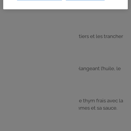
Faire griller au barbecue ou à la plancha les aiguillettes
marinées pendant 7/8 minutes.
Étape 4
Laver et couper la pomme en quartiers et les trancher
finement en lamelles.
Étape 5
Préparer la sauce de salade en mélangeant l’huile, le
miel et le vinaigre.
Étape 6
Servir les aiguillettes parsemées de thym frais avec la
salade de jeunes pousses aux pommes et sa sauce.
Les
ingrédients