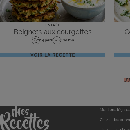
ENTRÉE
Beignets aux courgettes
C
: 4 pers
: 20 mn
Nombre
Temps
de
de
personnes
préparation
VOIR LA RECETTE
J
Liens
Accueil
Mentions légales
utiles
Charte des donn
Charte avis client