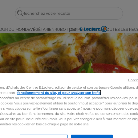
Rechercher
par
OUR DU MONDE
VÉGÉTARIEN
ROBOT L'EXPERT CUISINE
TOUTES LES REC
E.
Leclerc
Conti
t d'Achats des Centres E.Leclerc, éditeur de ce site, et son partenaire Google utilisent 
rer du bon
fonctionnement du site, et pour analyser son trafic
.
accéder au centre de paramétrage en utilisant le bouton “paramétrer les cookies” pour
s cookies. Vous pouvez également utiliser le bouton "tout accepter" pour autoriser le dép
in, si vous cliquez sur le lien "continuer sans accepter", nous ne pourrons déposer que de
nécessaires au bon fonctionnement du site. Votre choix (refus ou consentement des cooki
our ce site pour une durée de 6 mois. Vous pouvez changer d'avis à tout moment en cliq
métrer les cookies" en bas de chaque page de notre site.