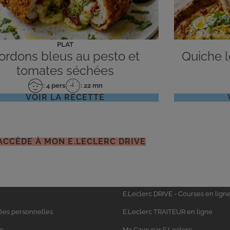
PLAT
ordons bleus au pesto et
Quiche lo
tomates séchées
: 4 pers
: 22 mn
Nombre
Temps
VOIR LA RECETTE
de
de
personnes
préparation
'ACCÈDE À MON E.LECLERC DRIVE
Univers
E.Leclerc DRIVE - Courses en lign
Leclerc
ées personnelles
E.Leclerc TRAITEUR en ligne
s
Ma Cave par E.Leclerc