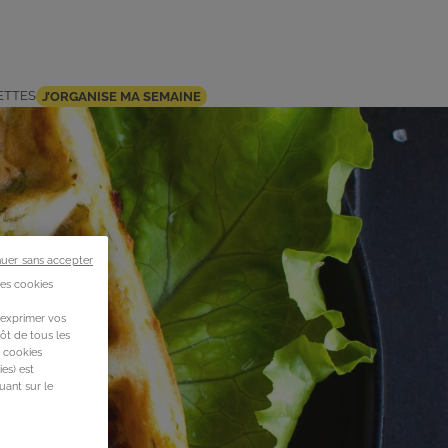
ETTES
J’ORGANISE MA SEMAINE
nuer sans accepter
des cookies
 exprimer vos
ôt de tous les
s cookies
es) est
uant sur le