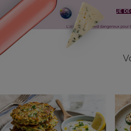
JE D
L'abus d'alcool est dangereux pour
V