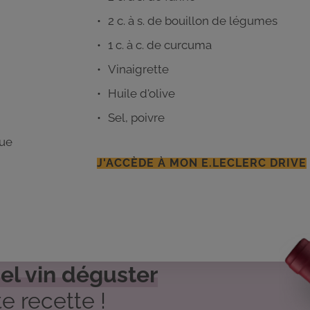
2 c. à s. de bouillon de légumes
1 c. à c. de curcuma
Vinaigrette
Huile d'olive
Sel, poivre
que
J'ACCÈDE À MON E.LECLERC DRIVE
el vin déguster
e recette !