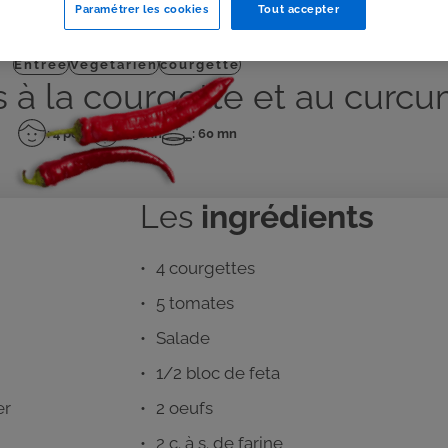
Paramétrer les cookies
Tout accepter
J'IMPRIME
Entrée
Végétarien
courgette
s à la courgette et au curc
: 4 pers
: 15 mn
: 60 mn
Nombre
Temps
Temps
de
de
de
personnes
préparation
cuisson
Les
ingrédients
4 courgettes
5 tomates
Salade
1/2 bloc de feta
er
2 oeufs
2 c. à s. de farine