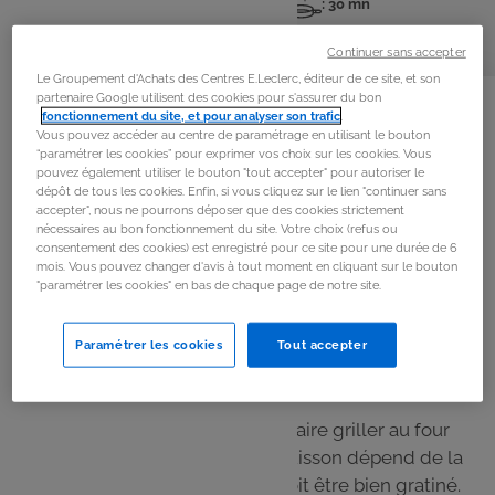
: 6 pers
: 20 mn
: 30 mn
Nombre
Temps
Temps
de
de
de
Continuer sans accepter
personnes
préparation
cuisson
Le Groupement d'Achats des Centres E.Leclerc, éditeur de ce site, et son
La
recette
partenaire Google utilisent des cookies pour s'assurer du bon
fonctionnement du site, et pour analyser son trafic
.
Vous pouvez accéder au centre de paramétrage en utilisant le bouton
Étape 1
“paramétrer les cookies” pour exprimer vos choix sur les cookies. Vous
pouvez également utiliser le bouton "tout accepter" pour autoriser le
Faire bouillir de l’eau salée puis plonger les gnocchis
dépôt de tous les cookies. Enfin, si vous cliquez sur le lien "continuer sans
accepter", nous ne pourrons déposer que des cookies strictement
Lorsque les gnocchis remontent à la surface, les
nécessaires au bon fonctionnement du site. Votre choix (refus ou
égoutter et les disposer dans un plat à gratin.
consentement des cookies) est enregistré pour ce site pour une durée de 6
mois. Vous pouvez changer d'avis à tout moment en cliquant sur le bouton
"paramétrer les cookies" en bas de chaque page de notre site.
Étape 2
Verser la sauce tomate et la mozzarella en dés.
Paramétrer les cookies
Tout accepter
Étape 3
Saupoudrer de parmesan râpé et faire griller au four
quelques minutes. Le temps de cuisson dépend de la
puissance du grill : le parmesan doit être bien gratiné.