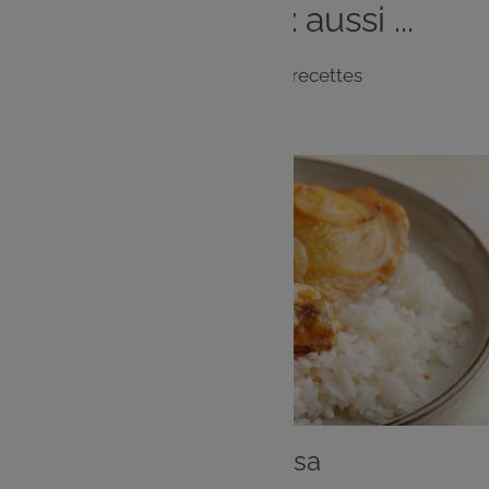
Vous
aimerez
aussi ...
Notre sélection de recettes
PLAT
Poulet yassa