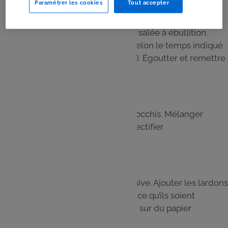
Paramétrer les cookies
Tout accepter
Étape 3
Porter une grande casserole d’eau salée à ébullition.
Plonger les gnocchis et les cuire selon le temps indiqué
sur l’emballage (environ 2 minutes). Égoutter et remettre
dans la casserole.
Étape 4
Incorporer le fromage frais aux gnocchis. Mélanger
délicatement pour bien enrober. Rectifier
l’assaisonnement en sel et poivre.
Étape 5
Faire chauffer une poêle antiadhésive. Ajouter les lardons
et les faire dorer 5 minutes jusqu’à ce qu’ils soient
légèrement croustillants. Égoutter sur du papier
absorbant.