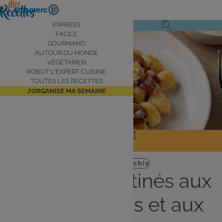
Aller
by
au
Navigation
EXPRESS
Ouvrir
Ouvrir
contenu
FACILE
principale
le
la
principal
GOURMAND
AUTOUR DU MONDE
menu
recherche
VÉGÉTARIEN
de
ROBOT L'EXPERT CUISINE
navigation
TOUTES LES RECETTES
J’ORGANISE MA SEMAINE
JE PARTAGE
J'IMPRIME
Plat
Facile
gnocchis
Gnocchis gratinés aux
champignons et aux