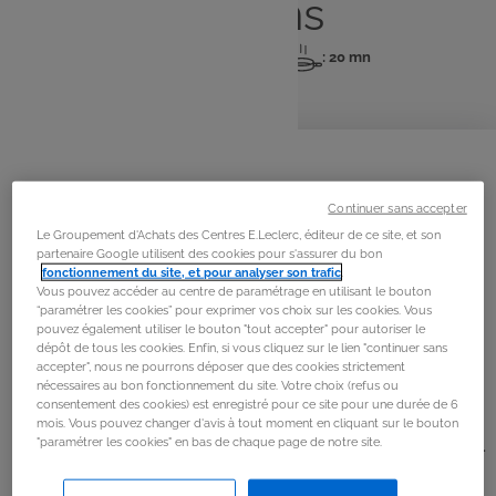
lardons
: 6 pers
: 20 mn
: 20 mn
Nombre
Temps
Temps
de
de
de
personnes
préparation
cuisson
La
recette
Étape 1
Continuer sans accepter
Le Groupement d'Achats des Centres E.Leclerc, éditeur de ce site, et son
Peler la gousse d’ail et la hacher finement. Laver et
partenaire Google utilisent des cookies pour s'assurer du bon
sécher le cerfeuil, puis le ciseler.
fonctionnement du site, et pour analyser son trafic
.
Vous pouvez accéder au centre de paramétrage en utilisant le bouton
“paramétrer les cookies” pour exprimer vos choix sur les cookies. Vous
Étape 2
pouvez également utiliser le bouton "tout accepter" pour autoriser le
dépôt de tous les cookies. Enfin, si vous cliquez sur le lien "continuer sans
Éplucher les champignons, les nettoyer avec un linge
accepter", nous ne pourrons déposer que des cookies strictement
nécessaires au bon fonctionnement du site. Votre choix (refus ou
humide, puis les hacher. Faire chauffer l’huile dans une
consentement des cookies) est enregistré pour ce site pour une durée de 6
poêle et ajouter les champignons. Cuire à feu moyen
mois. Vous pouvez changer d'avis à tout moment en cliquant sur le bouton
jusqu’à évaporation complète de leur eau de végétation.
"paramétrer les cookies" en bas de chaque page de notre site.
Saler, poivrer, puis ajouter l’ail et le cerfeuil. Réserver.