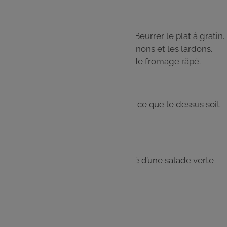
Étape 6
Préchauffer le four à 210 °C (th. 7). Beurrer le plat à gratin.
Répartir les gnocchis, les champignons et les lardons.
Mélanger légèrement. Parsemer de fromage râpé.
Étape 7
Enfourner pour 10 minutes, jusqu’à ce que le dessus soit
doré et gratiné.
Étape 8
Déguster bien chaud, accompagné d’une salade verte
croquante.
Les
ingrédients