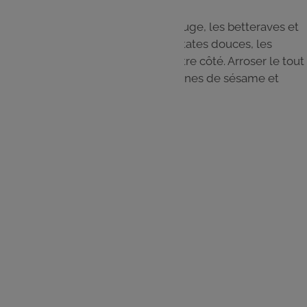
Étape 7
Dresser les bols : placer le chou rouge, les betteraves et
l'avocat d'un côté du bol, et les patates douces, les
haricots et les pois chiches de l'autre côté. Arroser le tout
de vinaigrette, assaisonner de graines de sésame et
servir.
Les
ingrédients
Patate douce - 2 pièces
Avocat - 2 pièces
Haricots verts - 500 g
Chou rouge - 400 g
Betterave - 2 pièces
Oignon rouge - 1 pièce