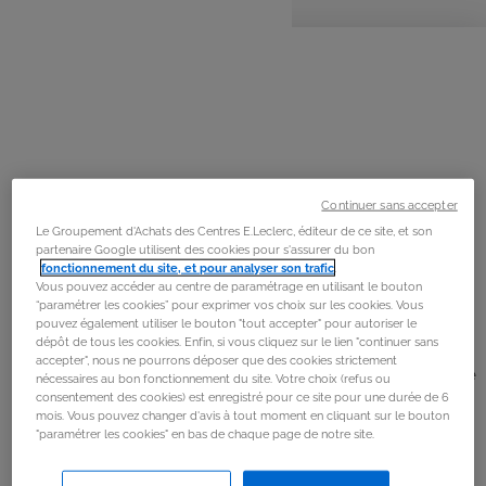
personnes
préparation
cuisson
La
recette
Étape 1
Préchauffer le four à 180 °C (th. 6).
Étape 2
Continuer sans accepter
Éplucher les patates douces et l'oignon rouge, puis les
Le Groupement d'Achats des Centres E.Leclerc, éditeur de ce site, et son
partenaire Google utilisent des cookies pour s'assurer du bon
couper en petits morceaux.
fonctionnement du site, et pour analyser son trafic
.
Vous pouvez accéder au centre de paramétrage en utilisant le bouton
“paramétrer les cookies” pour exprimer vos choix sur les cookies. Vous
Étape 3
pouvez également utiliser le bouton "tout accepter" pour autoriser le
dépôt de tous les cookies. Enfin, si vous cliquez sur le lien "continuer sans
Les disposer sur une plaque recouverte de papier
accepter", nous ne pourrons déposer que des cookies strictement
cuisson, puis ajouter un peu d'huile d'olive, le romarin, le
nécessaires au bon fonctionnement du site. Votre choix (refus ou
consentement des cookies) est enregistré pour ce site pour une durée de 6
sel et le poivre. Mélanger, puis enfourner pendant 20
mois. Vous pouvez changer d'avis à tout moment en cliquant sur le bouton
minutes, jusqu'à ce que les patates douces soient bien
"paramétrer les cookies" en bas de chaque page de notre site.
tendres.