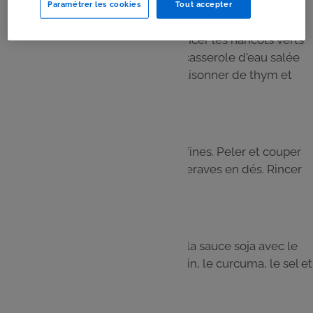
Paramétrer les cookies
Tout accepter
Étape 4
Pendant ce temps, équeutter et rincer les haricots verts
frais, puis les faire cuire dans une casserole d'eau salée
pendant 15 minutes. Égoutter, assaisonner de thym et
réserver.
Étape 5
Couper le chou rouge en lanières fines. Peler et couper
les avocats en tranches et les betteraves en dés. Rincer
et égoutter les pois chiches.
Étape 6
Préparer la vinaigrette : mélanger la sauce soja avec le
jus de citron, l'huile d'olive, le cumin, le curcuma, le sel et
le poivre.