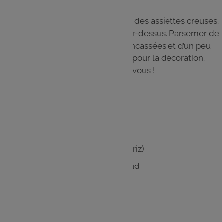
Étape 5
Disposer l’orzotto bien chaud dans des assiettes creuses.
Ajouter les poires caramélisées par-dessus. Parsemer de
copeaux de parmesan, de noix concassées et d’un peu
de poivre noir fraîchement moulu pour la décoration.
Servir immédiatement et régalez-vous !
Les
ingrédients
Pour l’orzotto :
300 g d'orzo (pâtes en forme de riz)
1 L de bouillon de légumes chaud
2 échalotes
100 g de parmesan râpé
2 cas d'huile d'olive