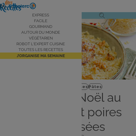
Aller
by
au
Navigation
EXPRESS
Ouvrir
Ouvrir
contenu
FACILE
principale
le
la
principal
GOURMAND
AUTOUR DU MONDE
menu
recherche
VÉGÉTARIEN
de
ROBOT L'EXPERT CUISINE
navigation
TOUTES LES RECETTES
J’ORGANISE MA SEMAINE
Plat
Recettes de fêtes
Pâtes
Orzotto de Noël au
parmesan et poires
caramélisées