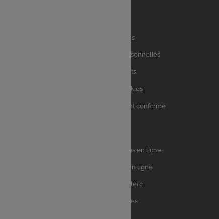
Liens
Mentions légales
utiles
Charte des données personnelles
Charte avis clients
Charte sur les Cookies
Accessibilité : partiellement conforme
Plan du site
Univers
E.Leclerc DRIVE - Courses en ligne
Leclerc
E.Leclerc TRAITEUR en ligne
Ma Cave par E.Leclerc
Toutes les recettes