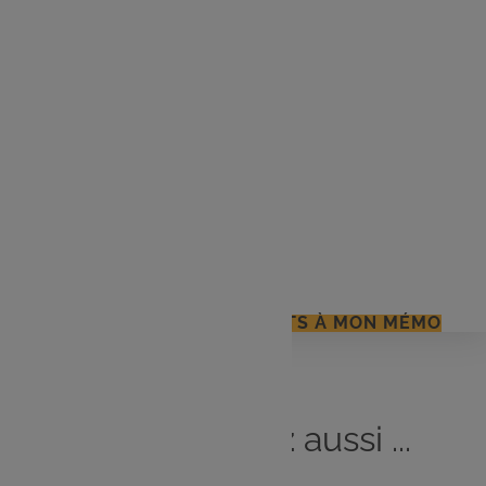
1 grosse noix de beurre
Sel et poivre selon le goût
Pour les poires caramélisées :
2 grosses poires (ou 3 petites)
2 cas de beurre
2 cas de sucre brun
pincée de cannelle (facultatif)
J'AJOUTE LES INGRÉDIENTS À MON MÉMO
Vous
aimerez
aussi ...