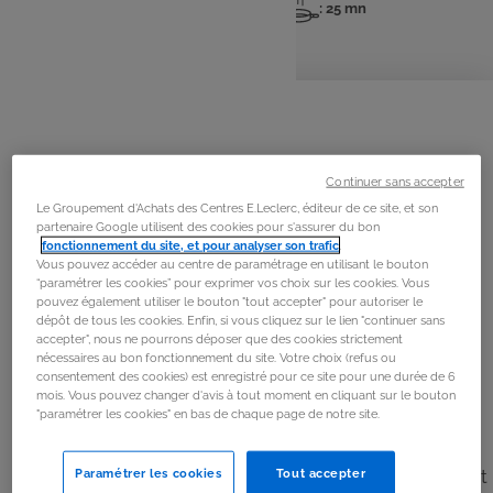
: 4 pers
: 15 mn
: 25 mn
Nombre
Temps
Temps
de
de
de
personnes
préparation
cuisson
La
recette
Étape 1
Continuer sans accepter
Eplucher et émincer les échalotes. Faire chauffer l’huile
Le Groupement d'Achats des Centres E.Leclerc, éditeur de ce site, et son
d’olive et la noix de beurre dans une grande casserole à
partenaire Google utilisent des cookies pour s'assurer du bon
feu moyen. Ajouter les échalotes hachées et faites-les
fonctionnement du site, et pour analyser son trafic
.
Vous pouvez accéder au centre de paramétrage en utilisant le bouton
revenir jusqu’à ce qu’elles soient translucides (2-3
“paramétrer les cookies” pour exprimer vos choix sur les cookies. Vous
minutes).
pouvez également utiliser le bouton "tout accepter" pour autoriser le
dépôt de tous les cookies. Enfin, si vous cliquez sur le lien "continuer sans
accepter", nous ne pourrons déposer que des cookies strictement
Étape 2
nécessaires au bon fonctionnement du site. Votre choix (refus ou
consentement des cookies) est enregistré pour ce site pour une durée de 6
Incorporer l’orzo et bien mélanger pour bien enrober les
mois. Vous pouvez changer d'avis à tout moment en cliquant sur le bouton
"paramétrer les cookies" en bas de chaque page de notre site.
grains de matière grasse (1-2 minutes). Ajoutez le
bouillon chaud, une louche à la fois, en remuant
fréquemment. Attendre que le liquide soit absorbé avant
Paramétrer les cookies
Tout accepter