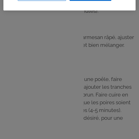
d’ajouter une nouvelle louche. Continuer jusqu’à ce que
l’orzo soit tendre (environ 15-18 minutes).
Étape 3
Une fois l’orzo cuit, incorporer le parmesan râpé, ajuster
l’assaisonnement en sel et poivre, et bien mélanger.
Réserver.
Étape 4
Peler et découper les poires. Dans une poêle, faire
fondre le beurre à feu moyen puis ajouter les tranches
de poires et saupoudrez de sucre brun. Faire cuire en
remuant délicatement jusqu’à ce que les poires soient
dorées et légèrement caramélisées (4-5 minutes).
Ajouter une pincée de cannelle, si désiré, pour une
touche d’arôme supplémentaire.