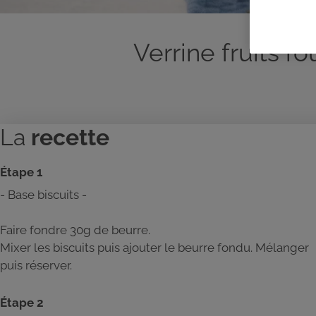
Verrine fruits r
La
recette
Étape 1
- Base biscuits -
Faire fondre 30g de beurre.
Mixer les biscuits puis ajouter le beurre fondu. Mélanger
puis réserver.
Étape 2