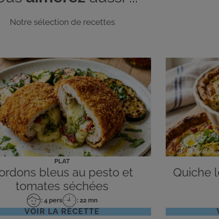
Notre sélection de recettes
PLAT
ordons bleus au pesto et
Quiche lo
tomates séchées
: 4 pers
: 22 mn
Nombre
Temps
VOIR LA RECETTE
de
de