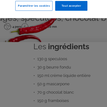
Paramétrer les cookies
Tout accepter
Dessert
Facile
Spéculoos
ouges, spéculoos, chocolat 
: 4 pers
: 40 mn
: 60 mn
Nombre
Temps
Temps
de
de
de
personnes
préparation
repos
Les
ingrédients
130 g speculoos
30 g beurre fondu
150 ml crème liquide entière
50 g mascarpone
70 g chocolat blanc
150 g framboises