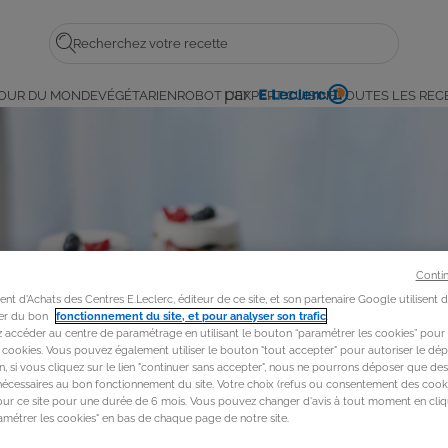
Rechercher
par
OUR DU MONDE
VÉGÉTARIEN
ROBOT L'EXPERT CUISINE
TOUTES LES REC
E.
Leclerc
Conti
t d'Achats des Centres E.Leclerc, éditeur de ce site, et son partenaire Google utilisent 
rer du bon
fonctionnement du site, et pour analyser son trafic
.
accéder au centre de paramétrage en utilisant le bouton “paramétrer les cookies” pour
s cookies. Vous pouvez également utiliser le bouton "tout accepter" pour autoriser le dép
in, si vous cliquez sur le lien "continuer sans accepter", nous ne pourrons déposer que de
nécessaires au bon fonctionnement du site. Votre choix (refus ou consentement des cooki
our ce site pour une durée de 6 mois. Vous pouvez changer d'avis à tout moment en cliq
métrer les cookies" en bas de chaque page de notre site.