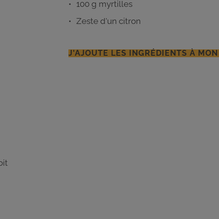
100 g myrtilles
Zeste d'un citron
J'AJOUTE LES INGRÉDIENTS À MO
i
oit