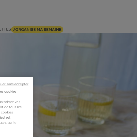
ETTES
J’ORGANISE MA SEMAINE
nuer sans accepter
des cookies
 exprimer vos
ôt de tous les
s cookies
es) est
uant sur le