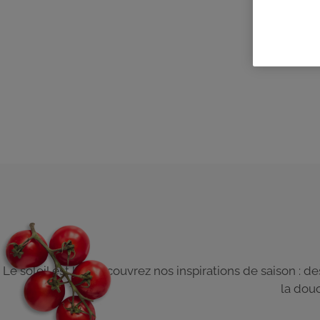
Le soleil est là ! Découvrez nos inspirations de saison : d
la douc