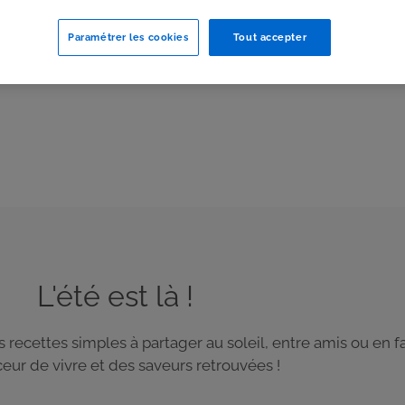
Paramétrer les cookies
Tout accepter
L'été est là !
es recettes simples à partager au soleil, entre amis ou en 
eur de vivre et des saveurs retrouvées !