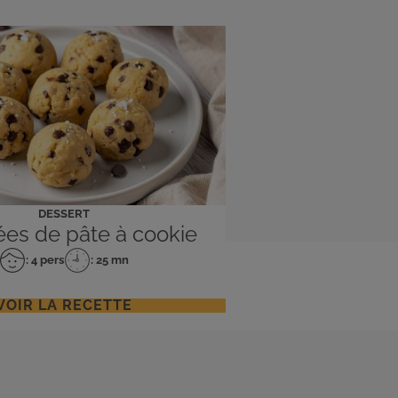
DESSERT
es de pâte à cookie
: 4 pers
: 25 mn
Nombre
Temps
de
de
personnes
préparation
VOIR LA RECETTE