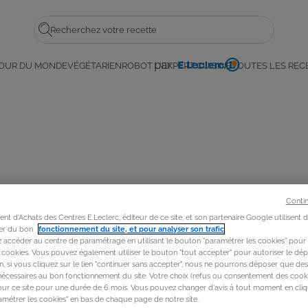
Rechercher
par
OUR DU MONDE
VÉGÉTARIEN
ROBOT L'EXPERT CUISINE
TOUTES LES REC
E.
Leclerc
Conti
t d'Achats des Centres E.Leclerc, éditeur de ce site, et son partenaire Google utilisent 
rer du bon
fonctionnement du site, et pour analyser son trafic
.
accéder au centre de paramétrage en utilisant le bouton “paramétrer les cookies” pour
s cookies. Vous pouvez également utiliser le bouton "tout accepter" pour autoriser le dép
in, si vous cliquez sur le lien "continuer sans accepter", nous ne pourrons déposer que de
nécessaires au bon fonctionnement du site. Votre choix (refus ou consentement des cooki
our ce site pour une durée de 6 mois. Vous pouvez changer d'avis à tout moment en cliq
métrer les cookies" en bas de chaque page de notre site.