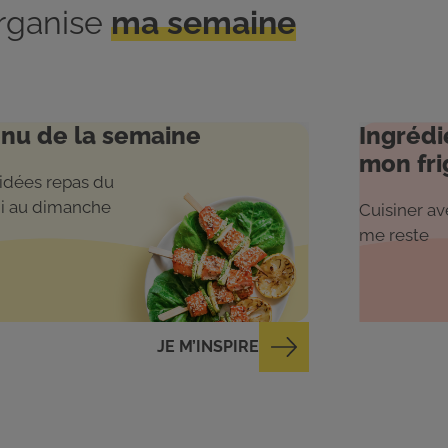
organise
ma semaine
nu de la semaine
Ingrédi
mon fri
idées repas du
i au dimanche
Cuisiner ave
me reste
JE M’INSPIRE