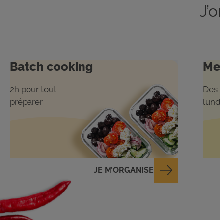
J’
Batch cooking
Me
2h pour tout
Des 
préparer
lund
JE M’ORGANISE