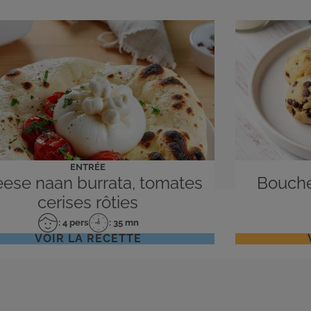
ENTRÉE
ese naan burrata, tomates
Bouché
cerises rôties
: 4 pers
: 35 mn
Nombre
Temps
VOIR LA RECETTE
de
de
personnes
préparation