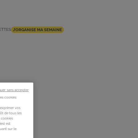
ETTES
J’ORGANISE MA SEMAINE
nuer sans accepter
des cookies
 exprimer vos
ôt de tous les
s cookies
es) est
uant sur le