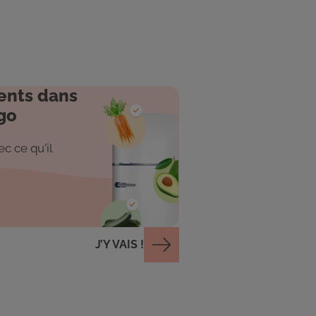
ents dans
go
c ce qu'il
J’Y VAIS !