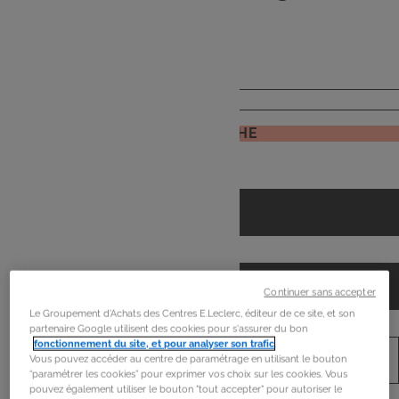
de
mon frigo
JE RECHERCHE
Continuer sans accepter
Le Groupement d'Achats des Centres E.Leclerc, éditeur de ce site, et son
partenaire Google utilisent des cookies pour s'assurer du bon
fonctionnement du site, et pour analyser son trafic
.
Vous pouvez accéder au centre de paramétrage en utilisant le bouton
“paramétrer les cookies” pour exprimer vos choix sur les cookies. Vous
pouvez également utiliser le bouton "tout accepter" pour autoriser le