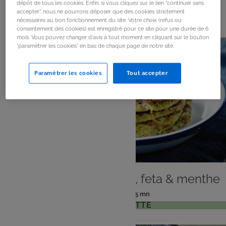
dépôt de tous les cookies. Enfin, si vous cliquez sur le lien "continuer sans
accepter", nous ne pourrons déposer que des cookies strictement
54
résultats
nécessaires au bon fonctionnement du site. Votre choix (refus ou
consentement des cookies) est enregistré pour ce site pour une durée de 6
mois. Vous pouvez changer d'avis à tout moment en cliquant sur le bouton
"paramétrer les cookies" en bas de chaque page de notre site.
Paramétrer les cookies
Tout accepter
PLAT
Pancake de courgettes, feta & menthe
: 2 pers
: 15 mn
Nombre
Temps
VOIR LA RECETTE
de
de
personnes
préparation