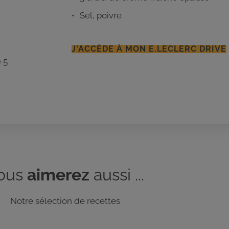
Sel, poivre
J'ACCÈDE À MON E.LECLERC DRIVE
e 5
ous
aimerez
aussi ...
Notre sélection de recettes