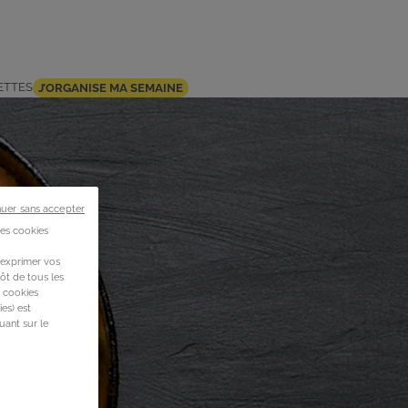
ETTES
J’ORGANISE MA SEMAINE
nuer sans accepter
des cookies
 exprimer vos
ôt de tous les
s cookies
es) est
uant sur le