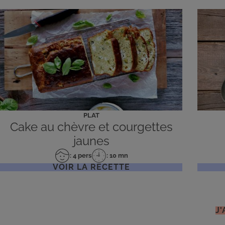
PLAT
Cake au chèvre et courgettes
jaunes
: 4 pers
: 10 mn
Nombre
Temps
VOIR LA RECETTE
de
de
personnes
préparation
J