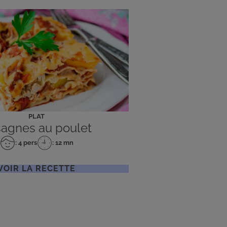
PLAT
agnes au poulet
: 4 pers
: 12 mn
Nombre
Temps
de
de
personnes
préparation
VOIR LA RECETTE