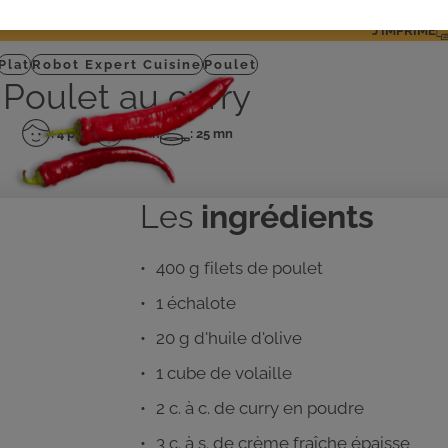
J'IMPRIME
Plat
Robot Expert Cuisine
Poulet
Poulet au curry
: 4 pers
: 5 mn
: 25 mn
Nombre
Temps
Temps
de
de
de
personnes
préparation
cuisson
Les
ingrédients
400 g filets de poulet
1 échalote
20 g d'huile d'olive
1 cube de volaille
2 c. à c. de curry en poudre
3 c. à s. de crème fraîche épaisse