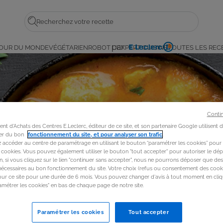
Rechercher
par
OUR DU MONDE
VÉGÉTARIEN
ROBOT L'EXPERT CUISINE
TOUTES LES REC
E.
Leclerc
Conti
t d'Achats des Centres E.Leclerc, éditeur de ce site, et son partenaire Google utilisent 
rer du bon
fonctionnement du site, et pour analyser son trafic
.
accéder au centre de paramétrage en utilisant le bouton “paramétrer les cookies” pour
s cookies. Vous pouvez également utiliser le bouton "tout accepter" pour autoriser le dép
in, si vous cliquez sur le lien "continuer sans accepter", nous ne pourrons déposer que de
nécessaires au bon fonctionnement du site. Votre choix (refus ou consentement des cooki
our ce site pour une durée de 6 mois. Vous pouvez changer d'avis à tout moment en cliq
métrer les cookies" en bas de chaque page de notre site.
Paramétrer les cookies
Tout accepter