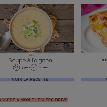
PLAT
Soupe à l’oignon
Las
: 4 pers
: 10 mn
Nombre
Temps
de
de
personnes
préparation
VOIR LA RECETTE
'ACCÈDE À MON E.LECLERC DRIVE