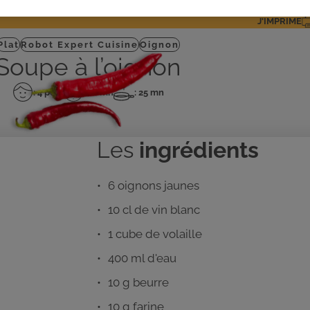
J'IMPRIME
Plat
Robot Expert Cuisine
Oignon
Soupe à l’oignon
: 4 pers
: 10 mn
: 25 mn
Nombre
Temps
Temps
de
de
de
personnes
préparation
cuisson
Les
ingrédients
6 oignons jaunes
10 cl de vin blanc
1 cube de volaille
400 ml d'eau
10 g beurre
10 g farine