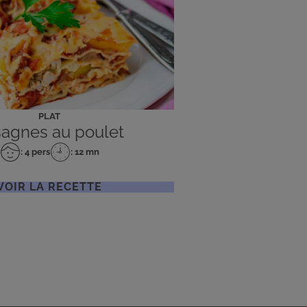
PLAT
agnes au poulet
: 4 pers
: 12 mn
Nombre
Temps
de
de
personnes
préparation
VOIR LA RECETTE