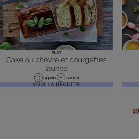
PLAT
Cake au chèvre et courgettes
jaunes
: 4 pers
: 10 mn
Nombre
Temps
VOIR LA RECETTE
de
de
personnes
préparation
J