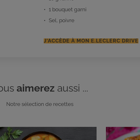
1 bouquet garni
Sel, poivre
J'ACCÈDE À MON E.LECLERC DRIVE
ous
aimerez
aussi ...
Notre sélection de recettes