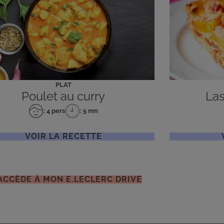
PLAT
Poulet au curry
Las
: 4 pers
: 5 mn
Nombre
Temps
de
de
personnes
préparation
VOIR LA RECETTE
'ACCÈDE À MON E.LECLERC DRIVE