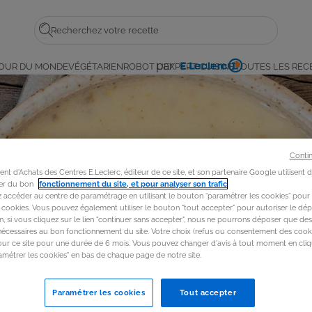
Rechercher
par
OUR DU MONDE
VÉGÉTARIEN
ROBOT L'EXPERT CUISINE
TOUTES LES REC
E.
Leclerc
Conti
t d'Achats des Centres E.Leclerc, éditeur de ce site, et son partenaire Google utilisent 
rer du bon
fonctionnement du site, et pour analyser son trafic
.
accéder au centre de paramétrage en utilisant le bouton “paramétrer les cookies” pour
s cookies. Vous pouvez également utiliser le bouton "tout accepter" pour autoriser le dép
in, si vous cliquez sur le lien "continuer sans accepter", nous ne pourrons déposer que de
nécessaires au bon fonctionnement du site. Votre choix (refus ou consentement des cooki
our ce site pour une durée de 6 mois. Vous pouvez changer d'avis à tout moment en cliq
métrer les cookies" en bas de chaque page de notre site.
Paramétrer les cookies
Tout accepter