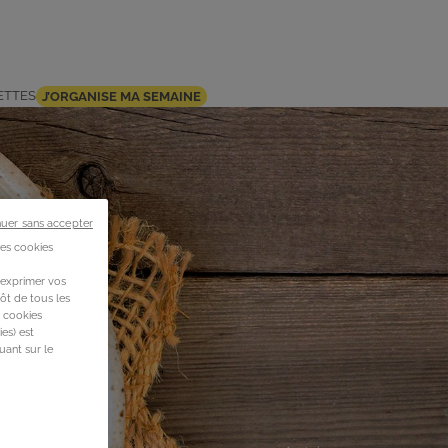
ETTES
J’ORGANISE MA SEMAINE
nuer sans accepter
des cookies
 exprimer vos
ôt de tous les
s cookies
es) est
uant sur le