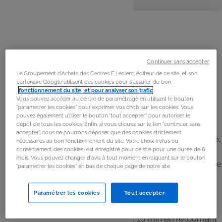
personnes
préparation
cuisson
La
recette
Étape 1
Hachez l’oignon. Dans un saladier, mélangez la viande
Continuer sans accepter
hachée avec l’œuf, l’oignon, le persil haché et les
Le Groupement d'Achats des Centres E.Leclerc, éditeur de ce site, et son
partenaire Google utilisent des cookies pour s'assurer du bon
amandes concassées. Salez et poivrez. Formez des
fonctionnement du site, et pour analyser son trafic
.
boules régulières.
Vous pouvez accéder au centre de paramétrage en utilisant le bouton
“paramétrer les cookies” pour exprimer vos choix sur les cookies. Vous
pouvez également utiliser le bouton "tout accepter" pour autoriser le
Étape 2
dépôt de tous les cookies. Enfin, si vous cliquez sur le lien "continuer sans
accepter", nous ne pourrons déposer que des cookies strictement
Dans une sauteuse, faites chauffer une cas d’huile d’olive,
nécessaires au bon fonctionnement du site. Votre choix (refus ou
consentement des cookies) est enregistré pour ce site pour une durée de 6
et ajoutez une noix de beurre, faites dorer les boulettes
mois. Vous pouvez changer d'avis à tout moment en cliquant sur le bouton
de viande pendant 5 min puis ajoutez le coulis de tomate
"paramétrer les cookies" en bas de chaque page de notre site.
et quelques feuilles de basilic hachée.
Paramétrer les cookies
Tout accepter
Étape 3
Laissez cuire à feu moyen pendant 10 min en retournant