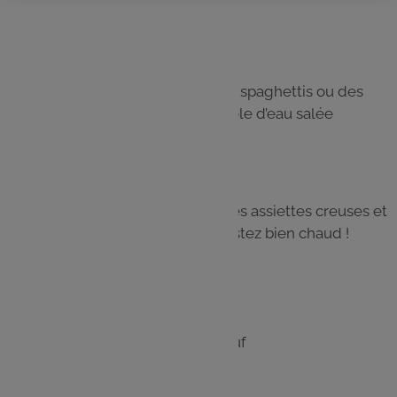
régulièrement les boulettes.
Étape 4
Pendant ce temps faites cuire des spaghettis ou des
capelinis dans une grande casserole d’eau salée
(comptez 300 g pour 4 personnes).
Étape 5
Égouttez les pâtes, servez dans des assiettes creuses et
ajoutez les balls et la sauce. Dégustez bien chaud !
Les
ingrédients
600 g de viande hachée de bœuf
1 œuf