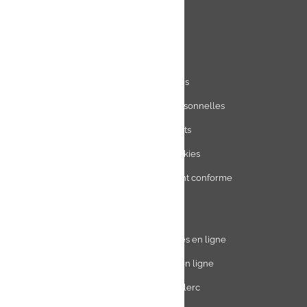
Liens
Mentions légales
utiles
Charte des données personnelles
Charte avis clients
Charte sur les Cookies
Accessibilité : partiellement conforme
Plan du site
Univers
E.Leclerc DRIVE - Courses en ligne
Leclerc
E.Leclerc TRAITEUR en ligne
Ma Cave par E.Leclerc