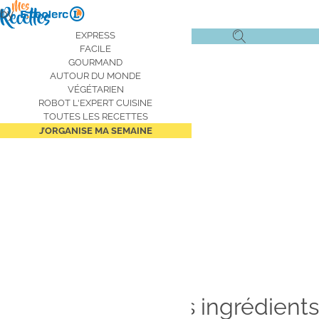
Aller
by
au
Navigation
EXPRESS
Ouvrir
Ouvrir
contenu
FACILE
principale
le
la
principal
GOURMAND
AUTOUR DU MONDE
menu
recherche
VÉGÉTARIEN
de
ROBOT L'EXPERT CUISINE
navigation
TOUTES LES RECETTES
J’ORGANISE MA SEMAINE
Aujourd’hui je voyage autour
du
monde
Je cuisine avec les ingrédients