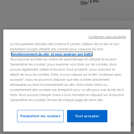
: 4 pers
: 15 mn
: 5 mn
Nombre
Temps
Temps
de
de
de
personnes
préparation
cuisson
La
recette
Continuer sans accepter
Étape 1
Le Groupement d'Achats des Centres E.Leclerc, éditeur de ce site, et son
partenaire Google utilisent des cookies pour s'assurer du bon
Peler la carotte et l’émincer en longues tranches de
fonctionnement du site, et pour analyser son trafic
.
quelques millimètres d’épaisseur.
Vous pouvez accéder au centre de paramétrage en utilisant le bouton
“paramétrer les cookies” pour exprimer vos choix sur les cookies. Vous
Découper de petits triangles
pouvez également utiliser le bouton "tout accepter" pour autoriser le
dépôt de tous les cookies. Enfin, si vous cliquez sur le lien "continuer sans
accepter", nous ne pourrons déposer que des cookies strictement
Étape 2
nécessaires au bon fonctionnement du site. Votre choix (refus ou
consentement des cookies) est enregistré pour ce site pour une durée de 6
Couper un cornichon en 6 rondelles, et planter un grain
mois. Vous pouvez changer d'avis à tout moment en cliquant sur le bouton
de poivre noir au centre de chaque rondelle.
"paramétrer les cookies" en bas de chaque page de notre site.
Étape 3
Paramétrer les cookies
Tout accepter
Prendre les tranches de fromage et tailler une extrémité
en dents de scie.