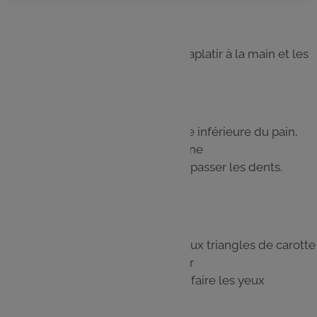
Étape 4
Diviser la viande en boulettes, les aplatir à la main et les
faire cuire à la poêle.
Étape 5
Procéder au dressage : sur la partie inférieure du pain,
ajouter du ketchup, le steak puis une
tranche de fromage en laissant dépasser les dents.
Refermer le petit pain
Étape 6
Faire une entaille pour y glisser deux triangles de carotte
(pour faire les oreilles), puis planter
deux rondelles de cornichon pour faire les yeux