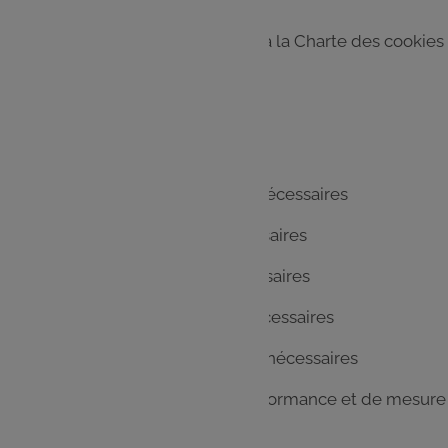
Nous vous invitons à vous référer à la Charte des cookies
accessible
ici
Liste des partenaires :
Datadome : Cookies strictement nécessaires
Epica : Cookies strictement nécessaires
Batch : Cookies strictement nécessaires
OneTrust : Cookies strictement nécessaires
Budget Box : Cookies strictement nécessaires
Google Analytics : Cookies de performance et de mesure
d'audience