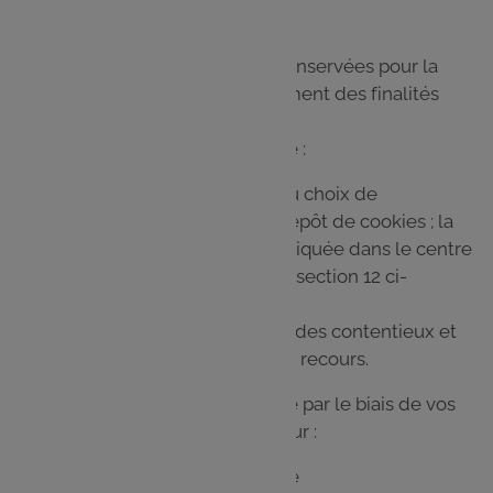
Vos données personnelles sont conservées pour la
durée nécessaire à l'accomplissement des finalités
décrites précédemment :
Lors de votre navigation sur le Site :
6 mois pour la conservation du choix de
consentement ou de refus au dépôt de cookies ; la
durée de vie des cookies est indiquée dans le centre
des préférences mentionné à la section 12 ci-
dessous ;
le cas échéant, toute la durée des contentieux et
jusqu’à épuisement des voies de recours.
Lors de votre connexion sur le Site par le biais de vos
identifiants Leclerc Drive ou traiteur :
jusqu’à suppression du compte