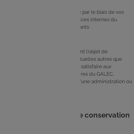
Lors de votre connexion sur le Site par le biais de vos
identifiants Leclerc Drive : les services internes du
GALEC et ses éventuels sous-traitants
Vos données personnelles ne feront l'objet de
communications extérieures éventuelles autres que
celles prévues ci-dessus que pour satisfaire aux
obligations légales et réglementaires du GALEC,
notamment en cas de demande d'une administration ou
d'une autorité judiciaire.
7. Quelle est la durée de conservation
des données ?