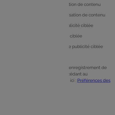
AB Tasty : Cookies de personnalisation de contenu
Lucky Cart : Cookies de personnalisation de contenu
Google Ads : Cookies pour une publicité ciblée
Critéo : Cookies pour une publicité ciblée
Bing Advertising : Cookies pour une publicité ciblée
Paramétrage des cookies
Vous pouvez autoriser ou refuser l'enregistrement de
cookies dans votre terminal en accédant au
centre des préférences accessible ici :
Préférences des
cookies
13. hCaptcha