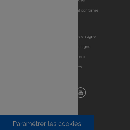
Charte sur les Cookies
Accessibilité : partiellement conforme
Plan du site
Univers
E.Leclerc DRIVE - Courses en ligne
Leclerc
E.Leclerc TRAITEUR en ligne
Ma Cave par E.Leclerc
Toutes les recettes
Suivez-nous !
Notre
Notre
Notre
Notre
pinterest
facebook
instagram
youtube
Paramétrer les cookies