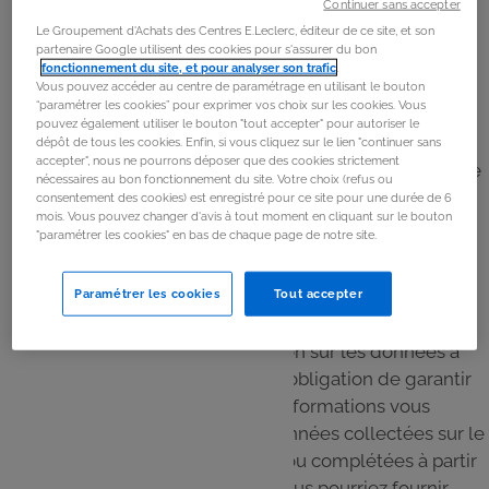
Continuer sans accepter
Le Groupement d'Achats des Centres E.Leclerc, éditeur de ce site, et son
Les données que nous utilisons sont collectées
partenaire Google utilisent des cookies pour s'assurer du bon
fonctionnement du site, et pour analyser son trafic
.
directement auprès de vous, via les cookies ou traceurs
Vous pouvez accéder au centre de paramétrage en utilisant le bouton
lors de votre navigation sur le Site.
“paramétrer les cookies” pour exprimer vos choix sur les cookies. Vous
pouvez également utiliser le bouton "tout accepter" pour autoriser le
En revanche, lors de votre connexion sur le Site par le
dépôt de tous les cookies. Enfin, si vous cliquez sur le lien "continuer sans
accepter", nous ne pourrons déposer que des cookies strictement
biais de vos identifiants Leclerc Drive, le GALEC collecte
nécessaires au bon fonctionnement du site. Votre choix (refus ou
les données à caractère personnel vous concernant
consentement des cookies) est enregistré pour ce site pour une durée de 6
mois. Vous pouvez changer d'avis à tout moment en cliquant sur le bouton
auprès de votre magasin Drive E.Leclerc de
"paramétrer les cookies" en bas de chaque page de notre site.
rattachement. Il collecte ainsi vos données
d'identification (nom, prénom, mail, adresse,
Paramétrer les cookies
Tout accepter
téléphone…).
Conformément à la réglementation sur les données à
caractère personnel, nous avons l’obligation de garantir
l’exactitude et la mise à jour des informations vous
concernant. C’est pourquoi, les données collectées sur le
Site peuvent être mises à jour et/ou complétées à partir
des données plus récentes que vous pourriez fournir