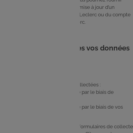
notamment lors de la création ou mise à jour d’un
compte créé sur un site internet E.Leclerc ou du compte
lié à votre Carte de fidélité E.Leclerc.
3. Quand sont collectées vos données
?
Vos données personnelles sont collectées :
Lors de votre navigation sur le Site par le biais de
traceurs ou cookies ;
Lors de votre connexion sur le Site par le biais de vos
identifiants Leclerc Drive ;
Les champs mentionnés dans les formulaires de collecte