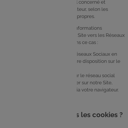
société exploitant le Réseau Social concerné et
rattachées à votre compte d'utilisateur, selon les
conditions d'utilisation qui lui sont propres.
Si vous ne souhaitez pas que vos informations
personnelles soient transmises du Site vers les Réseaux
Sociaux, nous vous conseillons dans ce cas :
de ne pas interagir avec ces Réseaux Sociaux en
cliquant sur les plug-in mis à votre disposition sur le
Site,
de désactiver votre compte sur le réseau social
considéré avant de venir naviguer sur notre Site,
de naviguer en mode “Privé” via votre navigateur.
12. Comment sont gérés les cookies ?