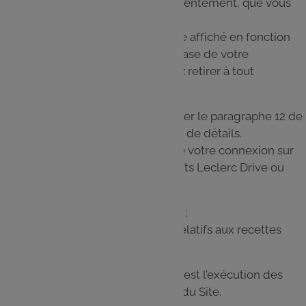
du Site sur la base de votre consentement, que vous
pouvez retirer à tout moment ;
Adapter le contenu publicitaire affiché en fonction
de vos centres d’intérêts sur la base de votre
consentement, que vous pouvez retirer à tout
moment.
Nous vous invitons à consulter le paragraphe 12 de
la présente Charte pour plus de détails.
Les traitements engendrés lors de votre connexion sur
le Site par le biais de vos identifiants Leclerc Drive ou
Traiteur servent à ;
Mettre en favoris des recettes ;
Déposer des avis ou astuces relatifs aux recettes
sur le Site ;
La base légale de ces traitements est l’exécution des
Conditions générales d'utilisation du Site.