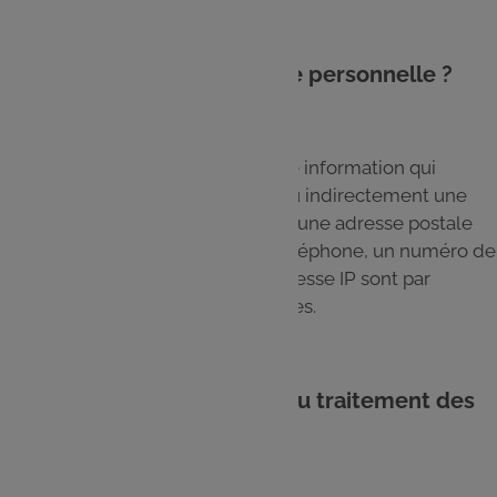
1.2. Qu’est-ce qu’une donnée personnelle ?
Une donnée personnelle est toute information qui
permet d’identifier directement ou indirectement une
personne physique. Ainsi, un nom, une adresse postale
ou électronique, un numéro de téléphone, un numéro de
Carte E.Leclerc ou encore une adresse IP sont par
exemple des données personnelles.
1.3. Qui est le responsable du traitement des
données du Site ?