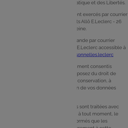
Commission Nationale de l’Informatique et des Libertés.
Ces droits peuvent être directement exercés par courrier
à l'adresse suivante : Service Clients Allô E.Leclerc - 26
quai Marcel Boyer 94200 Ivry sur Seine.
Vous pouvez aussi faire votre demande par courrier
électronique via le formulaire Allô E.Leclerc accessible à
l'adresse
http://www.donneespersonnelles.leclerc
Les droits qui vous sont précédemment consentis
s'éteignent à votre décès. Vous disposez du droit de
définir des directives relatives à la conservation, à
l'effacement et à la communication de vos données
personnelles après votre décès.
Lorsque vos données personnelles sont traitées avec
votre consentement, vous pouvez, à tout moment, le
révoquer. Vous êtes cependant informés que les
traitements mis en œuvre antérieurement à cette