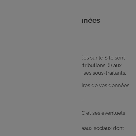
6. Qui a accès à vos données
personnelles ?
Les données personnelles collectées sur le Site sont
destinées dans la limite de leurs attributions, (i) aux
services internes du GALEC et (ii) à ses sous-traitants.
Plus spécifiquement, les destinataires de vos données
personnelles sont les suivants :
Lors de votre navigation sur le Site :
Les services internes du GALEC et ses éventuels
sous-traitants ;
Les sociétés exploitant les réseaux sociaux dont
les plug-ins figurent sur le Site ;