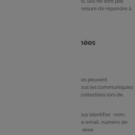
avec un astérisque sont obligatoires. S’ils ne sont pas
remplis, le GALEC ne sera pas en mesure de répondre à
votre demande.
4. Quelles sont les données
collectées ?
Les Données Personnelles suivantes peuvent
notamment être collectées, que vous les communiquiez
volontairement, ou qu’elles soient collectées lors de
votre utilisation du Site :
Les données permettant de vous identifier : nom,
prénom, adresse postale, adresse email, numéro de
téléphone, mot de passe, âge et sexe