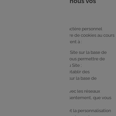
5. Pourquoi collectons-nous vos
données ?
Les traitements de données à caractère personnel
engendrés par le dépôt et la lecture de cookies au cours
de votre navigation sur le Site servent à :
Assurer le fonctionnement du Site sur la base de
l'intérêt légitime du GALEC de vous permettre de
bénéficier des fonctionnalités du Site ;
Mesurer l’audience du Site et établir des
statistiques anonymes de visite sur la base de
l'intérêt légitime du GALEC ;
Assurer l’interactivité du Site avec les réseaux
sociaux sur la base de votre consentement, que vous
pouvez retirer à tout moment ;
Améliorer les fonctionnalités et la personnalisation