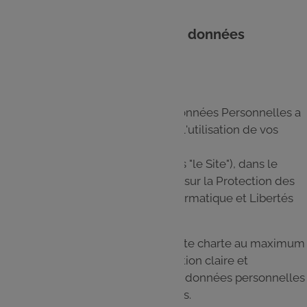
1.1. Pourquoi une charte des données
personnelles ?
Cette Charte de Protection des Données Personnelles a
pour objectif de vous informer de l'utilisation de vos
Données Personnelles sur le site
www.mesrecettes.leclerc
(ci-après "le Site"), dans le
cadre du Règlement (UE) Général sur la Protection des
Données 2016/679 et de la loi Informatique et Libertés
du 6 janvier 1978 modifiée.
Nous avons souhaité simplifier cette charte au maximum
afin de vous apporter une information claire et
transparente sur la façon dont vos données personnelles
sont collectées, traitées et utilisées.