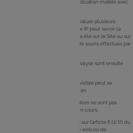
visiteur entre sur le Site ou sur l’application mobile avec
le hCaptcha activé.
Pour cette analyse, hCaptcha va évaluer plusieurs
informations (par exemple l’adresse IP pour savoir la
durée pendant laquelle le visiteur a été sur le Site ou sur
l’application ou des mouvements de souris effectués par
l’utilisateur).
Les données collectées lors de l’analyse sont ensuite
transmises à IMI.
L’analyse du hCaptcha en mode invisible peut se
dérouler entièrement en arrière-plan.
Les visiteurs du Site ou de l’application ne sont pas
informés qu’une telle analyse est en cours.
Le traitement des données repose sur l’article 6 (1) (f) du
RGPD (DGSVO) : l’exploitant du site web ou de