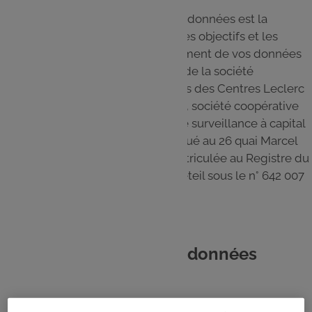
Le responsable du traitement des données est la
personne ou l'organisme qui fixe les objectifs et les
modalités de collecte et de traitement de vos données
personnelles. Pour le Site, il s'agit de la société
coopérative Groupements d'Achats des Centres Leclerc
(ci-après “S.C. GALEC” ou “GALEC”), société coopérative
anonyme à directoire et conseil de surveillance à capital
variable dont le siège social est situé au 26 quai Marcel
Boyer, 94200 Ivry-sur-Seine, immatriculée au Registre du
Commerce et des Sociétés de Créteil sous le n° 642 007
991.
2. D'où proviennent les données
traitées ?