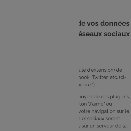
11. Quelles utilisations de vos données
personnelles avec les réseaux sociaux
?
Le Site utilise des plug-in (ou module d'extension) de
réseaux sociaux, notamment Facebook, Twitter, etc. (ci-
après et ensemble les "Réseaux Sociaux").
Si vous interagissez sur le Site au moyen de ces plug-ins,
par exemple en cliquant sur le bouton "J'aime" ou
"Partager", les informations liées à votre navigation sur le
Site et à votre adhésion à ces réseaux sociaux seront
transmises, enregistrées et traitées sur un serveur de la