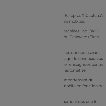
Nous utilisons le service anti-robot (ci-après "hCaptcha")
sur nos sites web ou nos applications mobiles.
Ce service est fourni par Intuition Machines, Inc. ("IMI"),
une société californienne de l’État du Delaware (États-
Unis).
hCaptcha est utilisé pour vérifier si les données saisies
sur notre Site (par exemple sur la page de connexion ou
sur le formulaire de contact) ont été renseignées par un
être humain ou par un programme automatisé.
À cet effet, hCaptcha analyse le comportement du
visiteur du Site ou de l’application mobile en fonction de
plusieurs caractéristiques.
Cette analyse démarre automatiquement dès que le