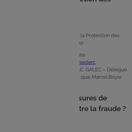
données
Le GALEC a désigné un Délégué à la Protection des
Données que vous pouvez contacter :
à l'adresse électronique suivante
:
contact@donneespersonnelles.leclerc
à l'adresse postale suivante : S.C. GALEC – Délégué
à la Protection des Données - 26 quai Marcel Boyer
94200 Ivry sur Seine.
10. Quelles sont les mesures de
sécurité et de lutte contre la fraude ?