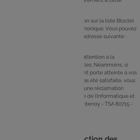
révocation demeureront valables.
Vous disposez d’un droit d’inscription sur la liste Bloctel
d’opposition au démarchage téléphonique. Vous pouvez
vous y inscrire en vous rendant à l’adresse suivante :
https://conso.bloctel.fr/
Le GALEC apporte la plus grande attention à la
protection des données personnelles. Néanmoins, si
vous considérez que leur traitement porte atteinte à vos
droits ou que votre demande n’a pas été satisfaite, vous
disposez de la faculté d’introduire une réclamation
auprès de la Commission nationale de l’informatique et
des libertés (CNIL) - 3 Place de Fontenoy - TSA 80715 -
75334 PARIS CEDEX 07.
9. Le délégué à la protection des