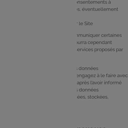
Les données relatives à vos consentements à
recevoir des offres commerciales, éventuellement
personnalisées
Les données de navigation sur le Site
Vous pouvez choisir de ne pas communiquer certaines
données personnelles, ce choix pourra cependant
empêcher l’utilisation de certains services proposés par
l’intermédiaire du Site.
Dans le cas où vous renseignez les données
personnelles d’un tiers, vous vous engagez à le faire avec
le consentement de ce dernier, et après l’avoir informé
des conditions dans lesquelles ses données
personnelles sont recueillies, utilisées, stockées,
divulguées.