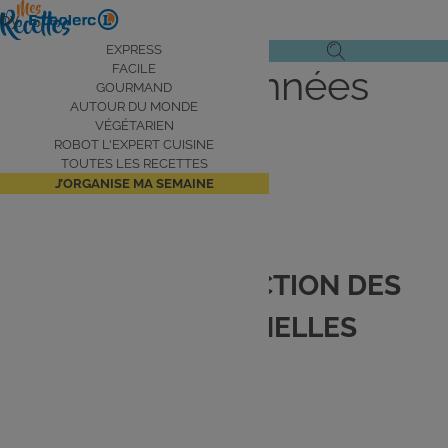
Aller
by
au
Navigation
EXPRESS
Ouvrir
Ouvrir
contenu
FACILE
Charte des données
principale
le
la
principal
GOURMAND
AUTOUR DU MONDE
menu
recherche
personnelles
VÉGÉTARIEN
de
ROBOT L'EXPERT CUISINE
navigation
TOUTES LES RECETTES
J’ORGANISE MA SEMAINE
CHARTE DE PROTECTION DES
DONNÉES PERSONNELLES
1. Introduction