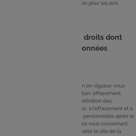
jusqu’à demande de suppression pour les avis
publiés sur le Site
8. Comment exercer les droits dont
vous disposez sur vos données
personnelles ?
Conformément à la réglementation en vigueur, vous
disposez de droits (accès, rectification, effacement,
opposition, limitation, portabilité, définition des
directives relatives à la conservation, à l'effacement et à
la communication de vos données personnelles après le
décès) sur les données personnelles vous concernant.
Pour en savoir plus, vous pouvez visiter le site de la