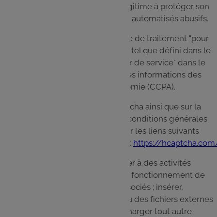
l’application mobile a un intérêt légitime à protéger son
site contre l’exploration et le spam automatisés abusifs.
IMI agit en qualité de "Responsable de traitement "pour
le compte de ses consommateurs tel que défini dans le
RGPD et en qualité de "Fournisseur de service" dans le
cadre de la Loi sur la protection des informations des
consommateurs de l’État de Californie (CCPA).
Pour plus d’informations sur hCaptcha ainsi que sur la
politique de confidentialité et les conditions générales
d’utilisation d’IMI, veuillez consulter les liens suivants
:
https://hcaptcha.com/privacy/
et
https://hcaptcha.co
Vous acceptez de ne pas vous livrer à des activités
pouvant interférer ou nuire au bon fonctionnement de
notre Site ou des Services tiers associés ; insérer,
télécharger ou joindre des liens ou des fichiers externes
malveillants ou inconnus ou télécharger tout autre