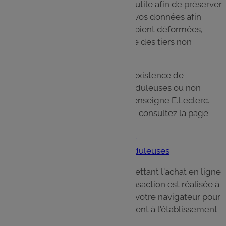
Le GALEC prend toute précaution utile afin de préserver
la sécurité et la confidentialité de vos données afin
notamment d'empêcher qu'elles soient déformées,
endommagées, divulguées, et que des tiers non
autorisés y aient accès.
Nous attirons votre attention sur l'existence de
nombreuses communications frauduleuses ou non
autorisées usurpant l'identité de l'enseigne E.Leclerc.
Pour toute information sur le sujet, consultez la page
suivante :
http://www.e-
leclerc.com/catalogue/questions-
frequentes/communications-frauduleuses
Le Site est un site marchand permettant l'achat en ligne
par carte bancaire. A ce titre, la transaction est réalisée à
travers une connexion cryptée via votre navigateur pour
transmettre les données directement à l'établissement
bancaire.