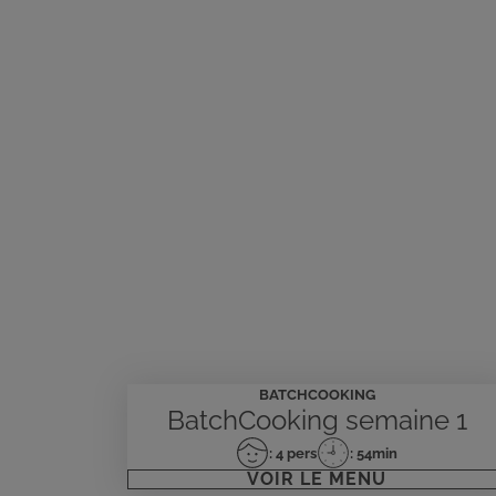
Batchcooking
sur
BATCHCOOKING
4
BatchCooking semaine 1
semaines
: 4 pers
: 54min
Nombre
Temps
VOIR LE MENU
de
de