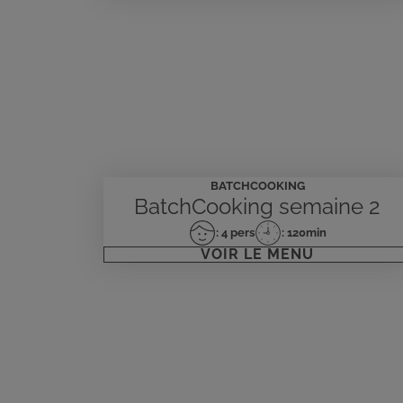
personnes
préparation
BATCHCOOKING
BatchCooking semaine 2
: 4 pers
: 120min
Nombre
Temps
VOIR LE MENU
de
de
personnes
préparation