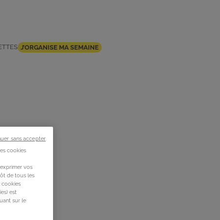
ETTES
J’ORGANISE MA SEMAINE
nuer sans accepter
des cookies
 exprimer vos
ôt de tous les
s cookies
es) est
uant sur le