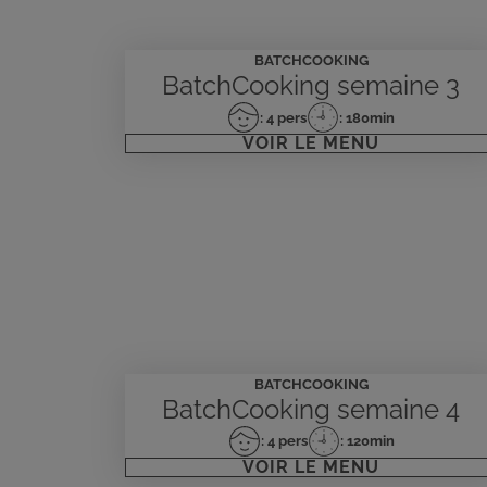
BATCHCOOKING
BatchCooking semaine 3
: 4 pers
: 180min
Nombre
Temps
VOIR LE MENU
de
de
personnes
préparation
BATCHCOOKING
BatchCooking semaine 4
: 4 pers
: 120min
Nombre
Temps
VOIR LE MENU
de
de