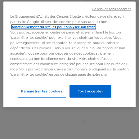
personnes
préparation
La
recette
Continuer sans accepter
Le Groupement d'Achats des Centres E.Leclerc, éditeur de ce site, et son
partenaire Google utilisent des cookies pour s'assurer du bon
Étape 1
fonctionnement du site, et pour analyser son trafic
.
Vous pouvez accéder au centre de paramétrage en utilisant le bouton
Laver les pommes, retirer la queue et découper des
“paramétrer les cookies” pour exprimer vos choix sur les cookies. Vous
pouvez également utiliser le bouton "tout accepter" pour autoriser le
tranches d’environ 2 cm d’épaisseur.
dépôt de tous les cookies. Enfin, si vous cliquez sur le lien "continuer sans
accepter", nous ne pourrons déposer que des cookies strictement
nécessaires au bon fonctionnement du site. Votre choix (refus ou
Étape 2
consentement des cookies) est enregistré pour ce site pour une durée de 6
mois. Vous pouvez changer d'avis à tout moment en cliquant sur le bouton
Tartiner généreusement toutes les demi-tranches de
"paramétrer les cookies" en bas de chaque page de notre site.
beurre de cacahuète. Déposer une rangée de petits
marshmallows (ou découper les gros marshmallows) le
Paramétrer les cookies
Tout accepter
long du bord arrondi.
Étape 3
Recouvrir avec la seconde tranche.