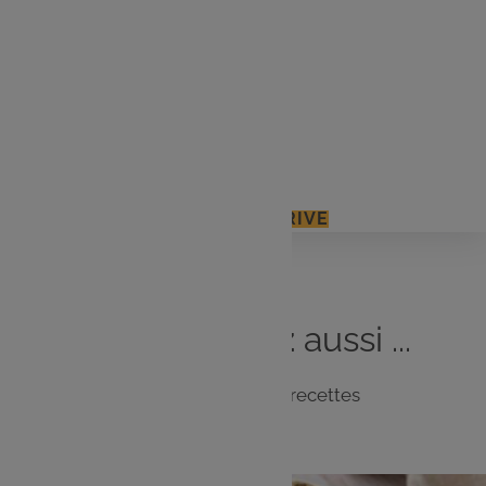
Les
ingrédients
4 pommes
Marshmallows petits & grands
1 pot de beurre de cacahuète
J'ACCÈDE À MON E.LECLERC DRIVE
Vous
aimerez
aussi ...
Notre sélection de recettes