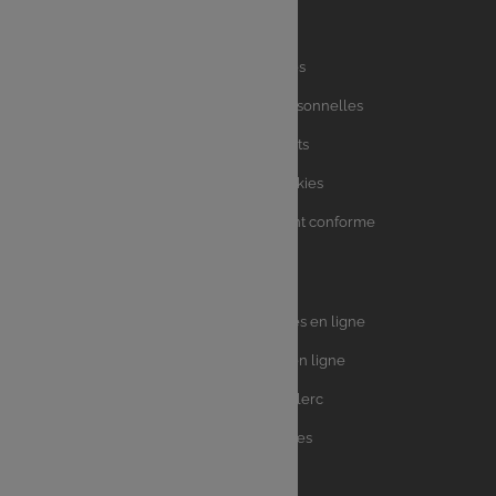
Liens
Mentions légales
utiles
Charte des données personnelles
Charte avis clients
Charte sur les Cookies
Accessibilité : partiellement conforme
Plan du site
Univers
E.Leclerc DRIVE - Courses en ligne
Leclerc
E.Leclerc TRAITEUR en ligne
Ma Cave par E.Leclerc
Toutes les recettes
Suivez-nous !