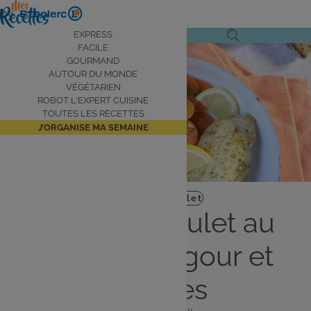
Aller
by
au
Navigation
EXPRESS
Ouvrir
Ouvrir
contenu
FACILE
principale
le
la
principal
GOURMAND
AUTOUR DU MONDE
menu
recherche
VÉGÉTARIEN
de
ROBOT L'EXPERT CUISINE
navigation
TOUTES LES RECETTES
J’ORGANISE MA SEMAINE
Plat
Facile
Poulet
Filets de poulet au
citron, boulgour et
carottes