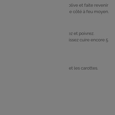
Dans une poêle, chauffez l'huile d'olive et faite revenir
les filets de poulet 5 min de chaque côté à feu moyen.
Étape 4
Arrosez avec le jus des citrons, salez et poivrez.
Recouvrez avec un couvercle et laissez cuire encore 5
min à couvert.
Étape 5
Servez la viande avec le boulgour et les carottes.
Saupoudrez de persil haché.
Les
ingrédients
4 filets de poulet
250 g de boulgour