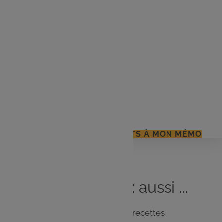
500 g de carottes
2 citrons
30 g de beurre
2 c à s d'huile d'olive
1 bouquet de persil
Sel et poivre
J'AJOUTE LES INGRÉDIENTS À MON MÉMO
Vous
aimerez
aussi ...
Notre sélection de recettes