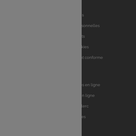
Liens
Mentions légales
utiles
Charte des données personnelles
Charte avis clients
Charte sur les Cookies
Accessibilité : partiellement conforme
Plan du site
Univers
E.Leclerc DRIVE - Courses en ligne
Leclerc
E.Leclerc TRAITEUR en ligne
Ma Cave par E.Leclerc
Toutes les recettes
Suivez-nous !