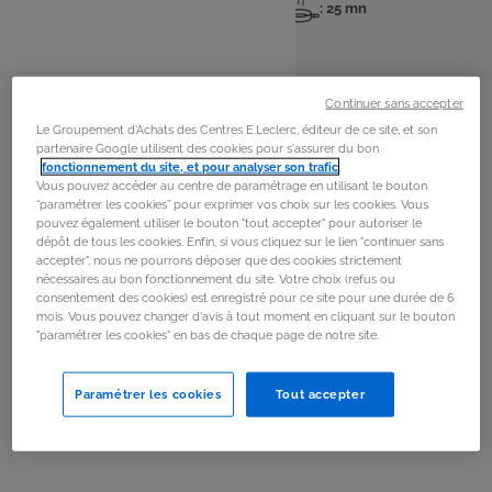
: 4 pers
: 20 mn
: 25 mn
Nombre
Temps
Temps
de
de
de
personnes
préparation
cuisson
La
recette
Continuer sans accepter
Le Groupement d'Achats des Centres E.Leclerc, éditeur de ce site, et son
partenaire Google utilisent des cookies pour s'assurer du bon
Étape 1
fonctionnement du site, et pour analyser son trafic
.
Vous pouvez accéder au centre de paramétrage en utilisant le bouton
Épluchez les carottes et coupez les en rondelles.
“paramétrer les cookies” pour exprimer vos choix sur les cookies. Vous
Disposez les sur une plaque de four recouverte d'huile
pouvez également utiliser le bouton "tout accepter" pour autoriser le
d'olive, puis saupoudrez de sel et poivre. Faites cuire à
dépôt de tous les cookies. Enfin, si vous cliquez sur le lien "continuer sans
accepter", nous ne pourrons déposer que des cookies strictement
180 °C (th. 6) pendant 30 min.
nécessaires au bon fonctionnement du site. Votre choix (refus ou
consentement des cookies) est enregistré pour ce site pour une durée de 6
mois. Vous pouvez changer d'avis à tout moment en cliquant sur le bouton
Étape 2
"paramétrer les cookies" en bas de chaque page de notre site.
En attendant, faites cuire le boulgour dans un grand
volume d'eau salée pendant 10 min. Puis ajoutez 1 noix
Paramétrer les cookies
Tout accepter
de beurre.
Étape 3