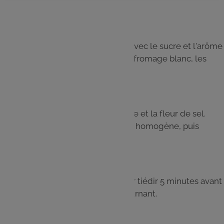
fond.
Étape 5
Dans un saladier, battre les œufs avec le sucre et l'arôme
de vanille. Incorporer le beurre, le fromage blanc, les
zestes et le jus d'orange.
Étape 6
Ajouter la farine, la levure chimique et la fleur de sel.
Mélanger jusqu'à obtenir une pâte homogène, puis
verser dans le moule.
Étape 7
Enfourner pour 40 minutes. Laisser tiédir 5 minutes avant
de démouler le gâteau en le retournant.