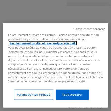
personnes
préparation
cuisson
La
recette
Étape 1
Continuer sans accepter
Préchauffer le four à 170 °C (th. 5).
Le Groupement d'Achats des Centres E.Leclerc, éditeur de ce site, et son
partenaire Google utilisent des cookies pour s'assurer du bon
fonctionnement du site, et pour analyser son trafic
.
Étape 2
Vous pouvez accéder au centre de paramétrage en utilisant le bouton
Râper le zeste d'une orange et la presser pour en
“paramétrer les cookies” pour exprimer vos choix sur les cookies. Vous
pouvez également utiliser le bouton "tout accepter" pour autoriser le
récupérer le jus.
dépôt de tous les cookies. Enfin, si vous cliquez sur le lien "continuer sans
accepter", nous ne pourrons déposer que des cookies strictement
nécessaires au bon fonctionnement du site. Votre choix (refus ou
Étape 3
consentement des cookies) est enregistré pour ce site pour une durée de 6
mois. Vous pouvez changer d'avis à tout moment en cliquant sur le bouton
Couper les oranges restantes en fines tranches.
"paramétrer les cookies" en bas de chaque page de notre site.
Étape 4
Paramétrer les cookies
Tout accepter
Beurrer le moule à gâteau, saupoudrer de sucre et
disposer harmonieusement les tranches d'orange au