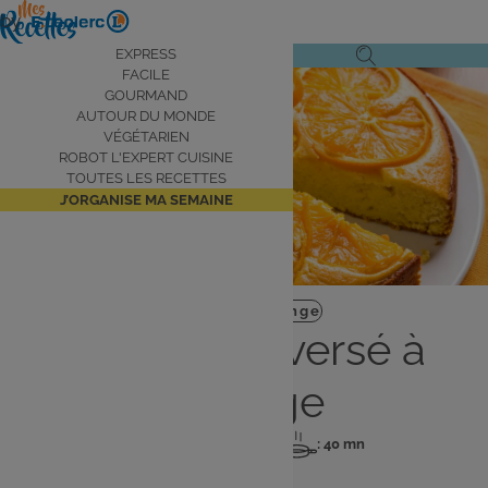
Aller
by
au
Navigation
EXPRESS
Ouvrir
Ouvrir
contenu
FACILE
principale
le
la
principal
GOURMAND
AUTOUR DU MONDE
menu
recherche
VÉGÉTARIEN
de
ROBOT L'EXPERT CUISINE
navigation
TOUTES LES RECETTES
J’ORGANISE MA SEMAINE
Plat
Facile
Orange
Gâteau renversé à
l'orange
: 6 pers
: 20 mn
: 40 mn
Nombre
Temps
Temps
de
de
de