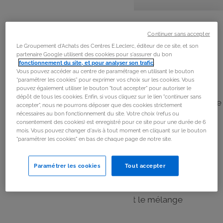
personnes
préparation
cuisson
repos
La
recette
Continuer sans accepter
Étape 1
Le Groupement d'Achats des Centres E.Leclerc, éditeur de ce site, et son
partenaire Google utilisent des cookies pour s'assurer du bon
Couper les bonbons à la fraise en deux.
fonctionnement du site, et pour analyser son trafic
.
Vous pouvez accéder au centre de paramétrage en utilisant le bouton
“paramétrer les cookies” pour exprimer vos choix sur les cookies. Vous
Étape 2
pouvez également utiliser le bouton "tout accepter" pour autoriser le
dépôt de tous les cookies. Enfin, si vous cliquez sur le lien "continuer sans
Dans une casserole, ajouter les fraises coupées, la crème
accepter", nous ne pourrons déposer que des cookies strictement
et le jus de citron.
nécessaires au bon fonctionnement du site. Votre choix (refus ou
consentement des cookies) est enregistré pour ce site pour une durée de 6
mois. Vous pouvez changer d'avis à tout moment en cliquant sur le bouton
"paramétrer les cookies" en bas de chaque page de notre site.
Étape 3
Laisser cuire à feu doux sans cesser de remuer.
Paramétrer les cookies
Tout accepter
Étape 4
Lorsque les fraises sont fondues et le mélange
homogène, retirer du feu.