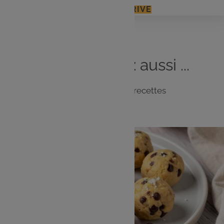
J'ACCÈDE À MON E.LECLERC DRIVE
Vous
aimerez
aussi ...
Notre sélection de recettes