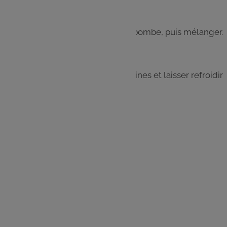
Étape 5
Ajouter un pschitt de chantilly en bombe, puis mélanger.
Étape 6
Verser la préparation dans les verrines et laisser refroidir
2 heures au réfrigérateur.
Les
ingrédients
40 bonbons à la fraise
20 cl de crème liquide
1 c. à s. de jus de citron
Crème chantilly