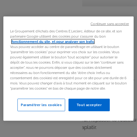
personnes
préparation
cuisson
La
recette
Continuer sans accepter
Étape 1
Le Groupement d'Achats des Centres E.Leclerc, éditeur de ce site, et son
Mélanger la farine, la levure, le sucre et le sel. Puis
partenaire Google utilisent des cookies pour s'assurer du bon
fonctionnement du site, et pour analyser son trafic
.
ajouter l'huile, le yaourt et un peu d'eau. Laisser reposer
Vous pouvez accéder au centre de paramétrage en utilisant le bouton
10 mn.
“paramétrer les cookies” pour exprimer vos choix sur les cookies. Vous
pouvez également utiliser le bouton "tout accepter" pour autoriser le
dépôt de tous les cookies. Enfin, si vous cliquez sur le lien "continuer sans
Étape 2
accepter", nous ne pourrons déposer que des cookies strictement
nécessaires au bon fonctionnement du site. Votre choix (refus ou
Séparer la pâte en 6 morceaux. Fariner un plan de travail
consentement des cookies) est enregistré pour ce site pour une durée de 6
mois. Vous pouvez changer d'avis à tout moment en cliquant sur le bouton
puis étaler chaque morceau en cercle et déposer 2
"paramétrer les cookies" en bas de chaque page de notre site.
fromages frais sur un côté.
Paramétrer les cookies
Tout accepter
Étape 3
Refermer la pâte en soudant le bord. Repasser le rouleau
à pâtisserie par dessus pour bien l'aplatir.