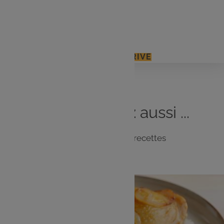
1 pincée de sel
1 c. à c. de sucre
J'ACCÈDE À MON E.LECLERC DRIVE
Vous
aimerez
aussi ...
Notre sélection de recettes