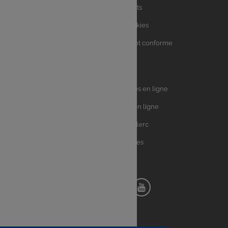
Charte avis clients
Charte sur les Cookies
Accessibilité : partiellement conforme
Plan du site
Univers
E.Leclerc DRIVE - Courses en ligne
Leclerc
E.Leclerc TRAITEUR en ligne
Ma Cave par E.Leclerc
Toutes les recettes
Suivez-nous !
Notre
Notre
Notre
Notre
pinterest
facebook
instagram
youtube