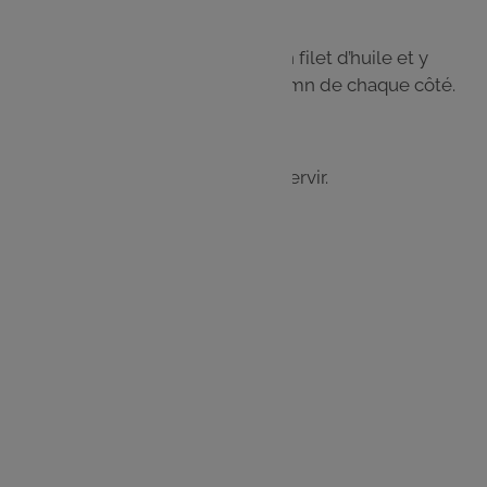
Étape 4
Dans une poêle chaude, mettre un filet d’huile et y
déposer les naans. Laisser cuire 5 mn de chaque côté.
Étape 5
Badigeonner de beurre fondu et servir.
Les
ingrédients
125 g de yaourt nature
1⁄2 sachet de levure chimique
12 portions de fromage frais
500 g de farine de blé
1 c. à s. d’huile