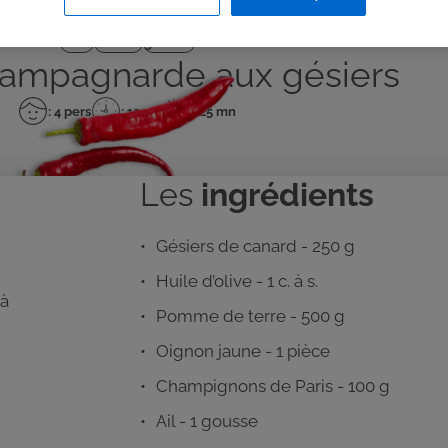
Plat
Facile
gésier
ampagnarde aux gésiers
: 4 pers
: 15 mn
: 25 mn
Nombre
Temps
Temps
de
de
de
personnes
préparation
cuisson
Les
ingrédients
Gésiers de canard - 250 g
Huile d’olive - 1 c. à s.
 à
Pomme de terre - 500 g
Oignon jaune - 1 pièce
Champignons de Paris - 100 g
Ail - 1 gousse