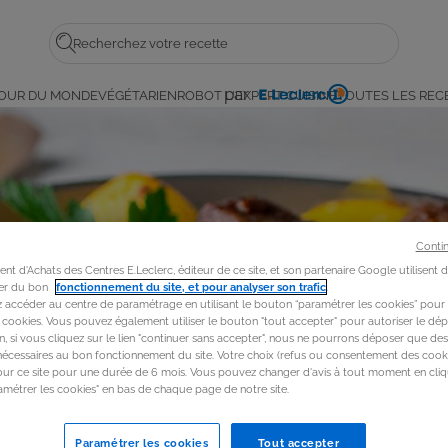
Rechercher
par
OUR DU MONDE
VÉGÉTARIEN
ROBOT L'EXPERT CUISINE
TOUTES LES REC
E.
Leclerc
Conti
t d'Achats des Centres E.Leclerc, éditeur de ce site, et son partenaire Google utilisent 
rer du bon
fonctionnement du site, et pour analyser son trafic
.
accéder au centre de paramétrage en utilisant le bouton “paramétrer les cookies” pour
s cookies. Vous pouvez également utiliser le bouton "tout accepter" pour autoriser le dép
in, si vous cliquez sur le lien "continuer sans accepter", nous ne pourrons déposer que de
nécessaires au bon fonctionnement du site. Votre choix (refus ou consentement des cooki
our ce site pour une durée de 6 mois. Vous pouvez changer d'avis à tout moment en cliq
métrer les cookies" en bas de chaque page de notre site.
Paramétrer les cookies
Tout accepter