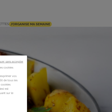
ETTES
J’ORGANISE MA SEMAINE
nuer sans accepter
des cookies
 exprimer vos
ôt de tous les
s cookies
es) est
uant sur le