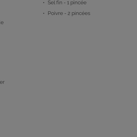
Sel fin - 1 pincée
Poivre - 2 pincées
de
er