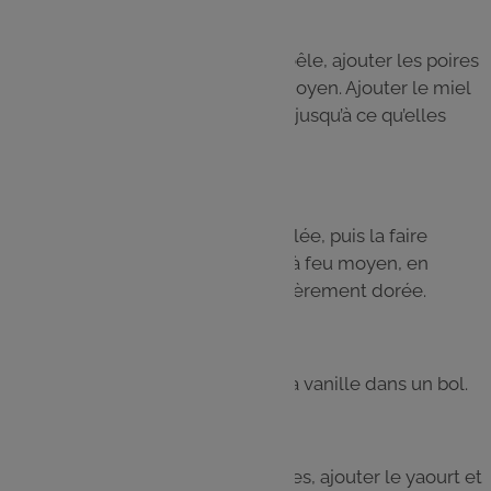
Étape 4
Faire fondre le beurre dans une poêle, ajouter les poires
et les faire cuire 8 minutes à feu moyen. Ajouter le miel
et poursuivre la cuisson 5 minutes jusqu’à ce qu’elles
soient légèrement caramélisées.
Étape 5
Ajouter le sucre à la semoule gonflée, puis la faire
revenir dans une poêle 4 minutes à feu moyen, en
remuant, jusqu’à ce qu’elle soit légèrement dorée.
Étape 6
Mélanger le fromage blanc avec la vanille dans un bol.
Étape 7
Verser la semoule dans les assiettes, ajouter le yaourt et