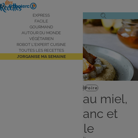
Aller
by
au
Navigation
EXPRESS
Ouvrir
Ouvrir
contenu
FACILE
principale
le
la
principal
GOURMAND
AUTOUR DU MONDE
menu
recherche
VÉGÉTARIEN
de
ROBOT L'EXPERT CUISINE
navigation
TOUTES LES RECETTES
J’ORGANISE MA SEMAINE
Dessert
Gourmand
Poire
Poires rôties au miel,
fromage blanc et
semoule