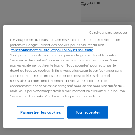
: 4 pers
: 12 mn
: 17 mn
Nombre
Temps
Temps
de
de
de
personnes
préparation
cuisson
La
recette
Continuer sans accepter
Le Groupement d'Achats des Centres E.Leclerc, éditeur de ce site, et son
Étape 1
partenaire Google utilisent des cookies pour s'assurer du bon
fonctionnement du site, et pour analyser son trafic
.
Placer la semoule fine dans un bol, verser de l’eau
Vous pouvez accéder au centre de paramétrage en utilisant le bouton
bouillante juste à hauteur, couvrir et laisser gonfler 5
“paramétrer les cookies” pour exprimer vos choix sur les cookies. Vous
pouvez également utiliser le bouton "tout accepter" pour autoriser le
minutes.
dépôt de tous les cookies. Enfin, si vous cliquez sur le lien "continuer sans
accepter", nous ne pourrons déposer que des cookies strictement
nécessaires au bon fonctionnement du site. Votre choix (refus ou
Étape 2
consentement des cookies) est enregistré pour ce site pour une durée de 6
mois. Vous pouvez changer d'avis à tout moment en cliquant sur le bouton
Égrainer ensuite à la fourchette et réserver.
"paramétrer les cookies" en bas de chaque page de notre site.
Étape 3
Paramétrer les cookies
Tout accepter
Peler les poires, retirer le cœur et les couper en
quartiers.