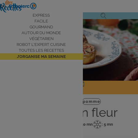
Aller
by
au
Navigation
EXPRESS
Ouvrir
Ouvrir
contenu
FACILE
principale
Voir la vidéo
le
la
principal
GOURMAND
AUTOUR DU MONDE
menu
recherche
VÉGÉTARIEN
de
ROBOT L'EXPERT CUISINE
navigation
TOUTES LES RECETTES
J’ORGANISE MA SEMAINE
JE PARTAGE
J'IMPRIME
Dessert
Gourmand
pomme
Pommes en fleur
: 4 pers
: 15 mn
: 30 mn
: 5 mn
Nombre
Temps
Temps
Temps
de
de
de
de