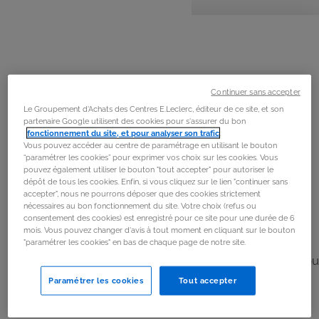
personnes
préparation
cuisson
repos
La
recette
Étape 1
Lavez les pommes. Coupez-les en deux, puis en fines
Continuer sans accepter
lamelles. Placez-les dans un saladier.
Le Groupement d'Achats des Centres E.Leclerc, éditeur de ce site, et son
partenaire Google utilisent des cookies pour s'assurer du bon
fonctionnement du site, et pour analyser son trafic
.
Étape 2
Vous pouvez accéder au centre de paramétrage en utilisant le bouton
“paramétrer les cookies” pour exprimer vos choix sur les cookies. Vous
Versez de l’eau chaude sur les pommes et ajoutez le jus
pouvez également utiliser le bouton "tout accepter" pour autoriser le
de citron fraîchement pressé. Laissez reposer 5 minutes
dépôt de tous les cookies. Enfin, si vous cliquez sur le lien "continuer sans
accepter", nous ne pourrons déposer que des cookies strictement
pour ramollir les tranches. Égouttez et réservez.
nécessaires au bon fonctionnement du site. Votre choix (refus ou
consentement des cookies) est enregistré pour ce site pour une durée de 6
mois. Vous pouvez changer d'avis à tout moment en cliquant sur le bouton
Étape 3
"paramétrer les cookies" en bas de chaque page de notre site.
Déroulez la pâte feuilletée. À l’aide d’un rouleau à pizza ou
d’un couteau, découpez des bandes d’environ 4 à 5 cm
Paramétrer les cookies
Tout accepter
de largeur.